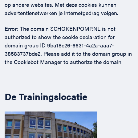
op andere websites. Met deze cookies kunnen
Horeca
BHV voor retail en winkels
EHBO voor (para-)medici
Reanimatie en AED voor (para-) medici
Over Ons
Contact
advertentienetwerken je internetgedrag volgen.
Onderwijs
BHV voor de Horeca
EHBO voor de Kraamzorg
Nieuws
Klantenservice veelgestelde vragen
Error: The domain SCHOKENPOMP.NL is not
authorized to show the cookie declaration for
Incompany offerte
BHV voor Primair Onderwijs
EHBO voor Sportclubs
Levensreddend handelen voor iedereen
Zakelijk veelgestelde vragen
domain group ID 9ba18e26-6631-4a2a-aaa7-
38583737bde2. Please add it to the domain group in
Inloggen
BHV voor Voortgezet Onderwijs
Werken bij Schok & Pomp
Offerte aanvragen
the Cookiebot Manager to authorize the domain.
Direct boeken
De Trainingslocatie
Inloggen