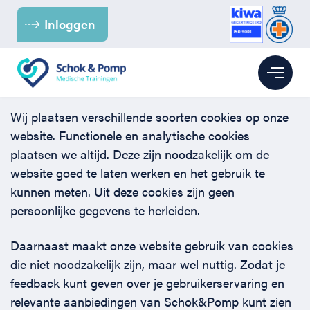
Inloggen
Wij plaatsen verschillende soorten cookies op onze
Branches
website. Functionele en analytische cookies
plaatsen we altijd. Deze zijn noodzakelijk om de
Kinderopvang
BHV
website goed te laten werken en het gebruik te
kunnen meten. Uit deze cookies zijn geen
Kantoor
BHV voor de Kinderopvang
EHBO
persoonlijke gegevens te herleiden.
Daarnaast maakt onze website gebruik van cookies
Para-medici & Zorg
BHV voor Kantoren
EHBO bij baby’s en kinderen
Reanimatie
die niet noodzakelijk zijn, maar wel nuttig. Zodat je
feedback kunt geven over je gebruikerservaring en
Retail
BHV voor (para-) medici
EHBO voor kantoren
Reanimatie en AED voor kantoren
Over ons
relevante aanbiedingen van Schok&Pomp kunt zien