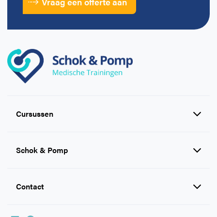
Vraag een offerte aan
Cursussen
Reanimatie en AED cursussen
Schok & Pomp
EHBO cursussen
BHV cursussen
Inlog e-learning
Contact
Levensreddend handelen voor
Over Ons
iedereen
Werken bij Schok & Pomp
Veelgestelde vragen