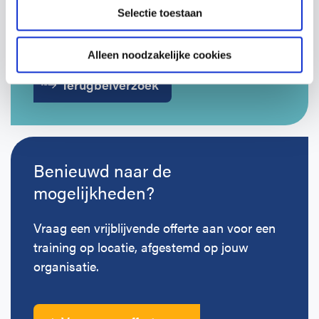
contact op om te bespreken wat past bij
Selectie toestaan
jouw organisatie.
Alleen noodzakelijke cookies
Terugbelverzoek
Benieuwd naar de
mogelijkheden?
Vraag een vrijblijvende offerte aan voor een
training op locatie, afgestemd op jouw
organisatie.