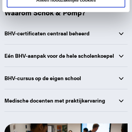
Alleen noodzakelijke cookies
Waarom Schok & Pomp?
BHV-certificaten centraal beheerd
Voor één school of een complete scholenkoepel kunnen we
e-learning, certificaten en vervaldata centraal bijhouden. Zo
Eén BHV-aanpak voor de hele scholenkoepel
houdt het servicekantoor overzicht over de BHV voor
meerdere scholen en hoeft niet iedere locatie zelf te
BHV voor het onderwijs centraal organiseren betekent niet
bewaken wanneer medewerkers opnieuw moeten worden
dat iedere school dezelfde standaardtraining krijgt. We
BHV-cursus op de eigen school
ingepland.
werken met één vaste aanpak voor planning, administratie
en kwaliteit, terwijl de praktijktraining per school kan
De BHV-cursus kan op de eigen school plaatsvinden. Dat
worden afgestemd op het type onderwijs en de
beperkt reistijd voor medewerkers en maakt het mogelijk
Medische docenten met praktijkervaring
schoolsituatie.
om tijdens de praktijktraining aan te sluiten op de locatie,
het gebouw en herkenbare situaties binnen de school.
De BHV trainingen worden verzorgd door artsen en co-
assistenten. Zij kunnen vragen uit de praktijk inhoudelijk
beantwoorden en brengen rust in scenario’s waarin veel