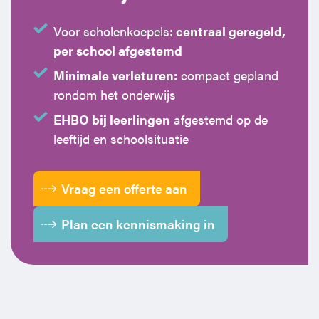
Horeca
BHV voor retail en winkels
EHBO voor (para-)medici
Reanimatie en AED voor (para-) medici
Over Ons
Contact
Voor scholenkoepels:
centraal geregeld,
per school afgestemd
Onderwijs
BHV voor de Horeca
EHBO voor de Kraamzorg
Nieuws
Klantenservice veelgestelde vragen
Minimale verleturen:
compact gepland
rondom het onderwijs
Incompany offerte
BHV voor Primair Onderwijs
EHBO voor Sportclubs
Levensreddend handelen voor iedereen
Zakelijk veelgestelde vragen
EHBO bij leerlingen
afgestemd op de
Inloggen
leeftijd en schoolsituatie
BHV voor Voortgezet Onderwijs
Werken bij Schok & Pomp
Offerte aanvragen
Direct boeken
Vraag een offerte aan
Plan een kennismaking in
Inloggen