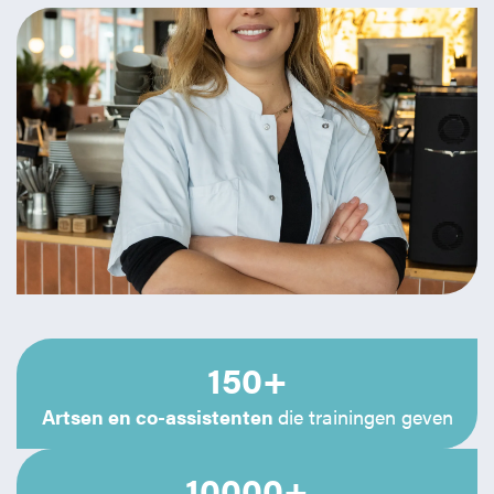
ons learning management systeem. Je houdt eenvoudig
praktijk worden inhoudelijk beantwoord, zonder
inzicht in wie gecertificeerd is en wanneer herhaling nodig
standaardverhalen.
is. Dat voorkomt losse lijsten en onduidelijkheid bij
inspecties.
150+
Artsen en co-assistenten
die trainingen geven
10000+