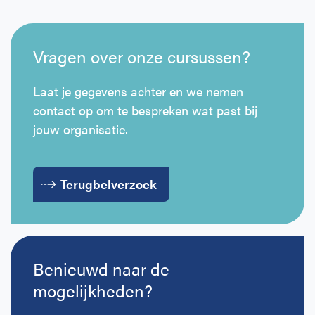
Ontruiming met volle zaak
Dit sluit aan bij gangbare richtlijnen vanuit o.a. het
Oranje Kruis en zorgt voor overzicht in herhaling
Hierdoor weet het team wat er concreet van hen
Vragen over onze cursussen?
en planning.
wordt verwacht.
Laat je gegevens achter en we nemen
contact op om te bespreken wat past bij
jouw organisatie.
Terugbelverzoek
Benieuwd naar de
mogelijkheden?