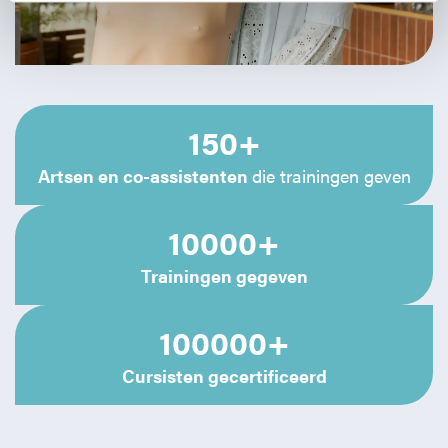
150+
Artsen en co-assistenten
die trainingen geven
10000+
Trainingen gegeven
100000+
Cursisten gecertificeerd