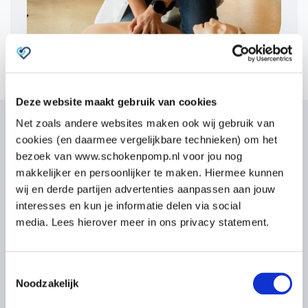
Deze website maakt gebruik van cookies
Net zoals andere websites maken ook wij gebruik van
cookies (en daarmee vergelijkbare technieken) om het
Waarom Schok & Pomp?
bezoek van www.schokenpomp.nl voor jou nog
makkelijker en persoonlijker te maken. Hiermee kunnen
wij en derde partijen advertenties aanpassen aan jouw
Oranje Kruis erkende certificering & KIWA
interesses en kun je informatie delen via social
ISO 9001 gecertificeerd
media. Lees hierover meer in ons privacy statement.
Onze Reanimatie, EHBO- en BHV-certificaten zijn
gebaseerd op de richtlijnen van het Oranje Kruis en het
Jonge enthousiaste docenten met medische
Toestemmingsselectie
NIPV. Ook zijn wij
KIWA ISO 9001
gecertificeerd.
Noodzakelijk
praktijkervaring