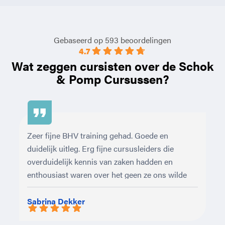
Gebaseerd op 593 beoordelingen
4.7
Wat zeggen cursisten over de
Schok
& Pomp Cursussen?
Zeer fijne BHV training gehad. Goede en 
De
duidelijk uitleg. Erg fijne cursusleiders die 
or
overduidelijk kennis van zaken hadden en 
pr
enthousiast waren over het geen ze ons wilde 
Ni
leren.
ri
Sabrina Dekker
F