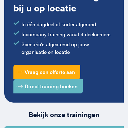
bij u op locatie
Horeca
BHV voor retail en winkels
EHBO voor (para-)medici
Reanimatie en AED voor (para-) medici
Over Ons
Contact
Onderwijs
BHV voor de Horeca
EHBO voor de Kraamzorg
Nieuws
Klantenservice veelgestelde vragen
In één dagdeel of korter afgerond
Incompany training vanaf 4 deelnemers
Incompany offerte
BHV voor Primair Onderwijs
EHBO voor Sportclubs
Levensreddend handelen voor iedereen
Zakelijk veelgestelde vragen
Scenario’s afgestemd op jouw
organisatie en locatie
Inloggen
BHV voor Voortgezet Onderwijs
Werken bij Schok & Pomp
Offerte aanvragen
Vraag een offerte aan
Direct boeken
Direct training boeken
Inloggen
Bekijk onze trainingen