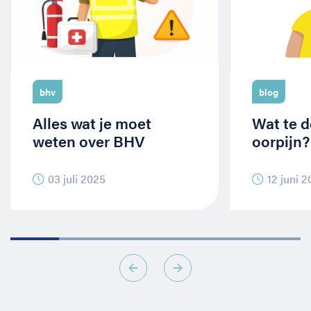
bhv
blog
Alles wat je moet
Wat te d
weten over BHV
oorpijn?
03 juli 2025
12 juni 