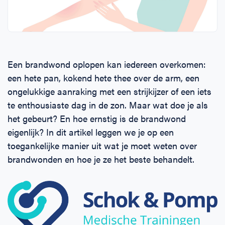
Horeca
BHV voor retail en winkels
EHBO voor (para-)medici
Reanimatie en AED voor (para-) medici
Over Ons
Contact
Onderwijs
BHV voor de Horeca
EHBO voor de Kraamzorg
Nieuws
Klantenservice veelgestelde vragen
Een brandwond oplopen kan iedereen overkomen:
Incompany offerte
BHV voor Primair Onderwijs
EHBO voor Sportclubs
Levensreddend handelen voor iedereen
Zakelijk veelgestelde vragen
een hete pan, kokend hete thee over de arm, een
ongelukkige aanraking met een strijkijzer of een iets
Inloggen
BHV voor Voortgezet Onderwijs
Werken bij Schok & Pomp
Offerte aanvragen
te enthousiaste dag in de zon. Maar wat doe je als
het gebeurt? En hoe ernstig is de brandwond
Direct boeken
eigenlijk? In dit artikel leggen we je op een
toegankelijke manier uit wat je moet weten over
Inloggen
brandwonden en hoe je ze het beste behandelt.