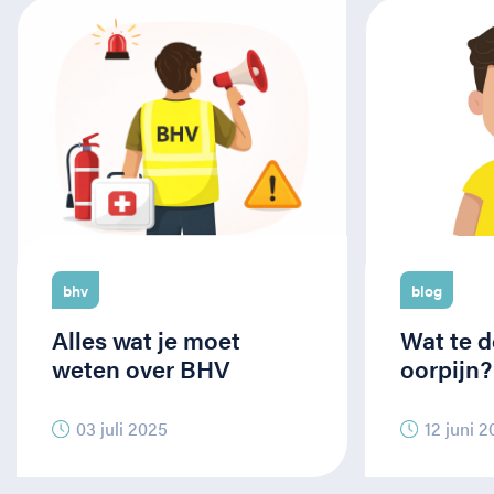
bhv
blog
Alles wat je moet
Wat te d
weten over BHV
oorpijn?
03 juli 2025
12 juni 