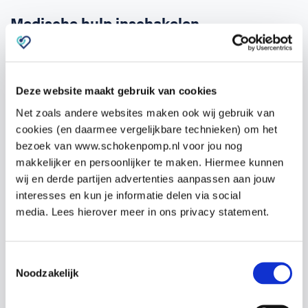
Medische hulp inschakelen
In de volgende situaties is het raadzaam om de
huisarts te bellen:
Deze website maakt gebruik van cookies
Bij brandwonden bij kinderen onder de 10
Net zoals andere websites maken ook wij gebruik van
jaar oud waarbij de wond 1 tot 5 keer zo
cookies (en daarmee vergelijkbare technieken) om het
groot is als de handpalm van het
bezoek van www.schokenpomp.nl voor jou nog
makkelijker en persoonlijker te maken. Hiermee kunnen
slachtoffer (bij meer dan 5 keer zo groot
wij en derde partijen advertenties aanpassen aan jouw
bel 112).
interesses en kun je informatie delen via social
Bij brandwonden bij kinderen boven de 10
media. Lees hierover meer in ons privacy statement.
jaar en volwassenen waarbij de wond 1 tot
10 keer zo groot is als de handpalm van
het slachtoffer (bij meer dan 10 keer zo
Toestemmingsselectie
Noodzakelijk
groot bel 112).
De brandwond (vanaf 2e graads