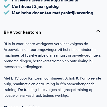
Horeca
BHV voor retail en winkels
EHBO voor (para-)medici
Reanimatie en AED voor (para-) medici
Over Ons
Contact
Certificaat 2 jaar geldig
Medische docenten met praktijkervaring
Onderwijs
BHV voor de Horeca
EHBO voor de Kraamzorg
Nieuws
Klantenservice veelgestelde vragen
BHV voor kantoren
Incompany offerte
BHV voor Primair Onderwijs
EHBO voor Sportclubs
Levensreddend handelen voor iedereen
Zakelijk veelgestelde vragen
BHV is voor iedere werkgever verplicht volgens de
Inloggen
BHV voor Voortgezet Onderwijs
Werken bij Schok & Pomp
Offerte aanvragen
Arbowet. In kantooromgevingen zit het risico minder in
machines of fysieke arbeid, maar juist in onwelwordingen,
brandmeldingen, bezoekersstromen en ontruiming bij
Direct boeken
meerdere verdiepingen.
Inloggen
Met BHV voor Kantoren combineert Schok & Pomp eerste
hulp, reanimatie en ontruiming in één samenhangende
training. De training is te volgen als groepstraining op
locatie of via FastTrack tijdens werktijd.