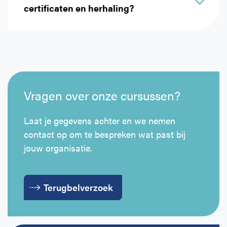
vertalen theorie naar praktische situaties op de
certificaten en herhaling?
werkvloer.
Certificaten en geldigheid worden vastgelegd in
ons learning management systeem. Organisaties
kunnen dit zelf beheren of dit volledig aan ons
overlaten, afhankelijk van wat het beste past bij de
interne organisatie.
Vragen over onze cursussen?
Laat je gegevens achter en we nemen
contact op om te bespreken wat past bij
jouw organisatie.
Terugbelverzoek