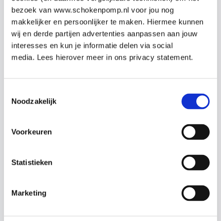
bezoek van www.schokenpomp.nl voor jou nog
makkelijker en persoonlijker te maken. Hiermee kunnen
wij en derde partijen advertenties aanpassen aan jouw
interesses en kun je informatie delen via social
Zeer fijne BHV training gehad. Goede en 
De
media. Lees hierover meer in ons privacy statement.
duidelijk uitleg. Erg fijne cursusleiders die 
or
overduidelijk kennis van zaken hadden en 
pr
enthousiast waren over het geen ze ons wilde 
Ni
Toestemmingsselectie
Noodzakelijk
leren.
ri
Sabrina Dekker
F
Voorkeuren
Statistieken
Marketing