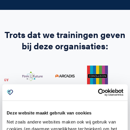
Trots dat we trainingen geven
bij deze organisaties:
Gebaseerd op 594 beoordelingen
4.7
Deze website maakt gebruik van cookies
Wat zeggen cursisten over de
Schok
Net zoals andere websites maken ook wij gebruik van
& Pomp Cursussen?
cookies (en daarmee vergelijkbare technieken) om het