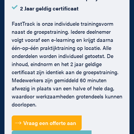
Hartklachten
2 Jaar geldig certificaat
Tijdens de praktijktraining ligt de focus op handelen in
Diabetes en hypo
herkenbare situaties uit de kantooromgeving. Deelnemers
FastTrack is onze individuele trainingsvorm
kunnen zelf scenario’s aandragen, en er is veel ruimte voor
Allergische reacties
vragen tijdens de training.
naast de groepstraining. Iedere deelnemer
volgt vooraf een e-learning en krijgt daarna
3. Letsels en ongevallen op kantoor
Medische docenten met praktijkervaring
één-op-één praktijktraining op locatie. Alle
onderdelen worden individueel getoetst. De
Valincidenten
De trainingen worden verzorgd door artsen en co
inhoud, eindnorm en het 2 jaar geldige
assistenten met ervaring in acute zorg. Zij vertalen
certificaat zijn identiek aan de groepstraining.
Snij en schaafwonden
medische richtlijnen naar de dagelijkse praktijk van
Medewerkers zijn gemiddeld 60 minuten
kantoor- en mkb organisaties. Eigen casussen of bijna
afwezig in plaats van een halve of hele dag,
Hoofdletsel
incidenten kunnen worden ingebracht.
waardoor werkzaamheden grotendeels kunnen
Brandwonden
Aansluiting op RI&E en inspectie
doorlopen.
4. BHV en organisatie van noodsituaties
De BHV onderdelen sluiten aan op de RI&E en de
Vraag een offerte aan
praktische situatie van het gebouw, zoals meerdere
Brand en rookontwikkeling
verdiepingen, bezoekers, hybride bezetting en aanwezige