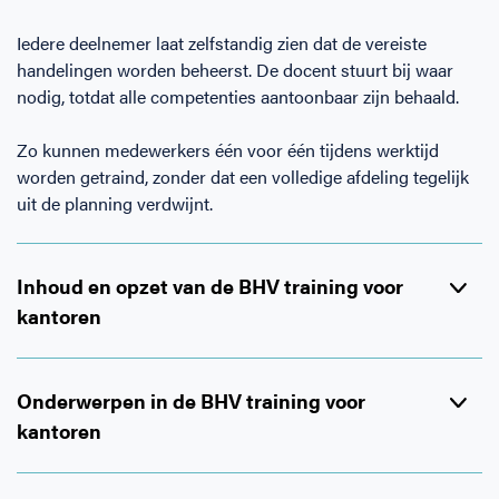
Iedere deelnemer laat zelfstandig zien dat de vereiste
handelingen worden beheerst. De docent stuurt bij waar
nodig, totdat alle competenties aantoonbaar zijn behaald.
Zo kunnen medewerkers één voor één tijdens werktijd
worden getraind, zonder dat een volledige afdeling tegelijk
uit de planning verdwijnt.
Inhoud en opzet van de BHV training voor
kantoren
Groep of privéles
Onderwerpen in de BHV training voor
kantoren
Groepstraining en FastTrack verschillen in vorm, niet in
niveau. Beide trainingsvormen werken met dezelfde inhoud,
In de e learning en praktijktraining worden de volgende