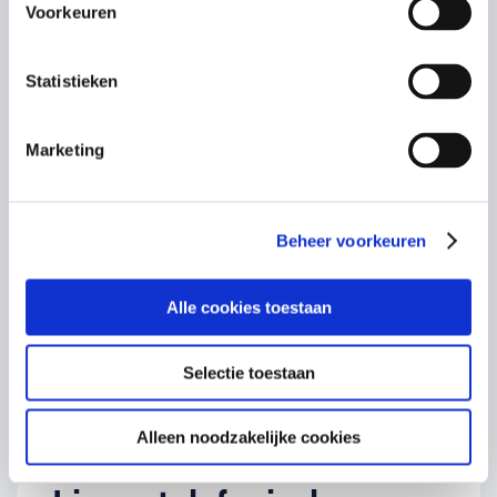
Voorkeuren
Voor welke trainingsvorm wilt u een offerte ontvangen?
Statistieken
Toelichting van aanvraag
Marketing
Beheer voorkeuren
Alle cookies toestaan
Instemming
Ik ga akkoord met de
privacy policy
van Schok & Pomp
*
*
Selectie toestaan
CAPTCHA
Alleen noodzakelijke cookies