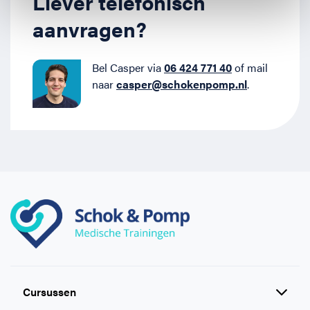
Liever telefonisch
aanvragen?
Bel Casper via
06 424 771 40
of mail
naar
casper@­schokenpomp.nl
.
Cursussen