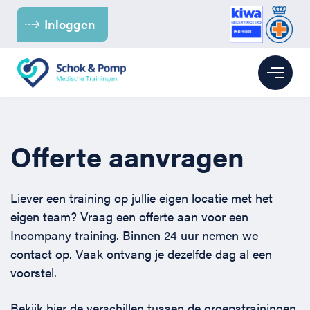
Inloggen
Branches
Offerte aanvragen
Kinderopvang
BHV
Liever een training op jullie eigen locatie met het
Kantoor
BHV voor de Kinderopvang
EHBO
eigen team? Vraag een offerte aan voor een
Incompany training. Binnen 24 uur nemen we
Para-medici & Zorg
BHV voor Kantoren
EHBO bij baby’s en kinderen
Reanimatie
contact op. Vaak ontvang je dezelfde dag al een
voorstel.
Retail
BHV voor (para-) medici
EHBO voor kantoren
Reanimatie en AED voor kantoren
Over ons
Bekijk hier de
verschillen tussen de groepstrainingen