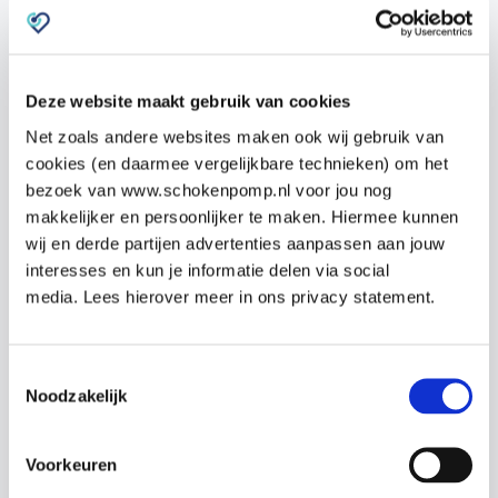
Wat kun je zelf doen tegen
oorpijn?
Deze website maakt gebruik van cookies
Als je last hebt van oorpijn, zijn er een paar dingen
Net zoals andere websites maken ook wij gebruik van
die je kunt proberen om de pijn te verlichten.
cookies (en daarmee vergelijkbare technieken) om het
Paracetamol helpt om de pijn te verzachten en een
bezoek van www.schokenpomp.nl voor jou nog
warm kompres, zoals een warme doek, kan ook
makkelijker en persoonlijker te maken. Hiermee kunnen
verlichting bieden. Als de pijn komt door een
wij en derde partijen advertenties aanpassen aan jouw
interesses en kun je informatie delen via social
verstopte neus, kunnen neusdruppels helpen om de
media. Lees hierover meer in ons privacy statement.
druk in het oor te verminderen. Zorg ervoor dat je
voldoende drinkt, want dit helpt om de slijmvliezen
vochtig te houden en slijm af te voeren. Probeer
Toestemmingsselectie
wattenstaafjes te vermijden, want die kunnen het
Noodzakelijk
probleem juist erger maken door het oorsmeer dieper
in de gehoorgang te duwen.
Voorkeuren