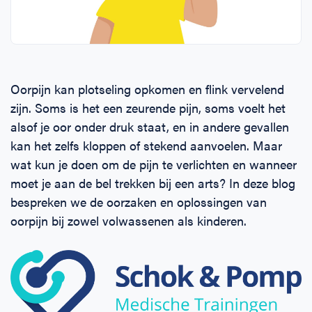
Horeca
BHV voor retail en winkels
EHBO voor (para-)medici
Reanimatie en AED voor (para-) medici
Over Ons
Contact
Onderwijs
BHV voor de Horeca
EHBO voor de Kraamzorg
Nieuws
Klantenservice veelgestelde vragen
Oorpijn kan plotseling opkomen en flink vervelend
Incompany offerte
BHV voor Primair Onderwijs
EHBO voor Sportclubs
Levensreddend handelen voor iedereen
Zakelijk veelgestelde vragen
zijn. Soms is het een zeurende pijn, soms voelt het
alsof je oor onder druk staat, en in andere gevallen
Inloggen
BHV voor Voortgezet Onderwijs
Werken bij Schok & Pomp
Offerte aanvragen
kan het zelfs kloppen of stekend aanvoelen. Maar
wat kun je doen om de pijn te verlichten en wanneer
Direct boeken
moet je aan de bel trekken bij een arts? In deze blog
bespreken we de oorzaken en oplossingen van
Inloggen
oorpijn bij zowel volwassenen als kinderen.