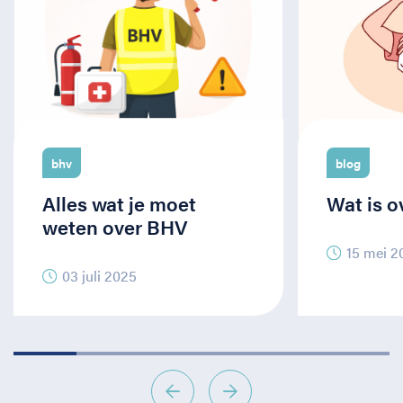
bhv
blog
Alles wat je moet
Wat is o
weten over BHV
15 mei 2
03 juli 2025