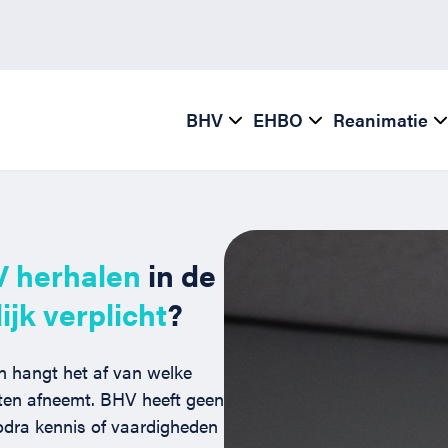
BHV
EHBO
Reanimatie
 herhalen
in de
ijk verplicht
?
n hangt het af van welke
aten afneemt. BHV heeft geen
odra kennis of vaardigheden