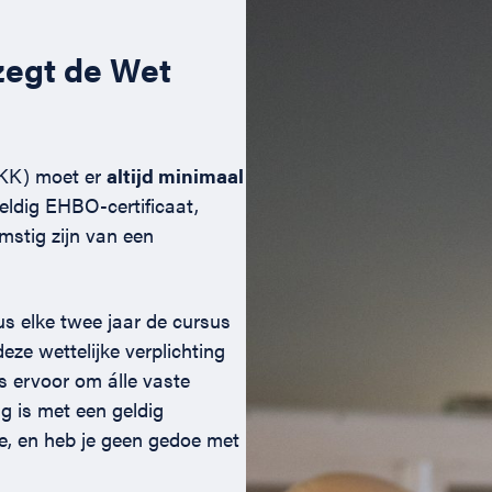
zegt de Wet
IKK) moet er
altijd minimaal
ldig EHBO-certificaat,
omstig zijn van een
us elke twee jaar de cursus
ze wettelijke verplichting
es ervoor om álle vaste
g is met een geldig
oe, en heb je geen gedoe met