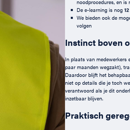
noodprocedures, en is 
De e-learning is nog
12
We bieden ook de mogel
volgen
Instinct boven 
In plaats van medewerkers e
paar maanden wegzakt), trai
Daardoor blijft het behapbaar
niet op details die je toch w
verantwoord als je dit onde
inzetbaar blijven.
Praktisch gere