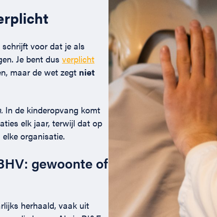
erplicht
schrijft voor dat je als
gen. Je bent dus
verplicht
en, maar de wet zegt
niet
.
In de kinderopvang komt
ies elk jaar, terwijl dat op
j elke organisatie.
 BHV: gewoonte of
ijks herhaald, vaak uit