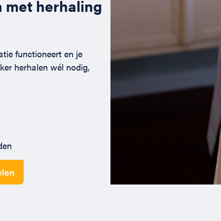
 met herhaling
ie functioneert en je
ker herhalen wél nodig,
den
elen