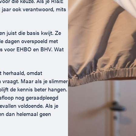
voor die keuze. Als je RI&E
et jaar ook verantwoord, mits
 juist die basis kwijt. Ze
ele dagen overspoeld met
sies voor EHBO en BHV. Wat
dt herhaald, omdat
 vraagt. Maar als je slimmer
blijft de kennis beter hangen.
 afloop nog geraadpleegd
evallen voldoende. Als je
alen dan helemaal geen