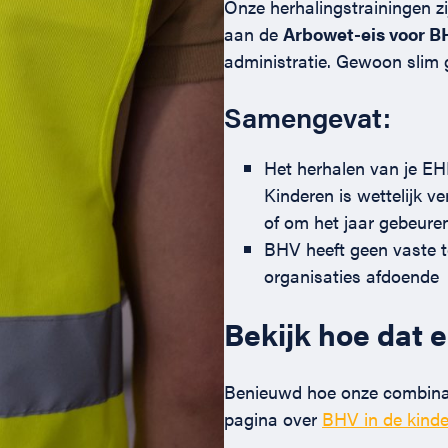
Onze herhalingstrainingen 
aan de
Arbowet-eis voor B
administratie. Gewoon slim g
Samengevat:
Het herhalen van je EH
Kinderen is wettelijk ve
of om het jaar gebeuren
BHV heeft geen vaste te
organisaties afdoende
Bekijk hoe dat e
Benieuwd hoe onze combinati
pagina over
BHV in de kind