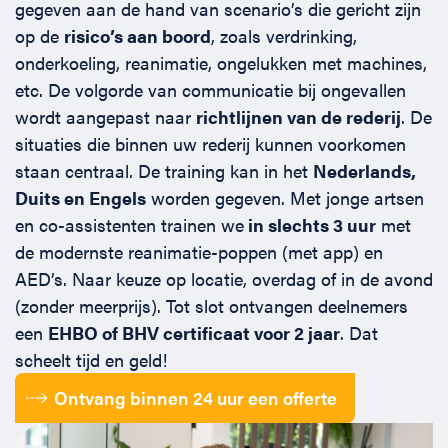
gegeven aan de hand van scenario’s die gericht zijn
Horeca
BHV voor retail en winkels
EHBO voor (para-)medici
Reanimatie en AED voor (para-) medici
Over Ons
Contact
op de
risico’s aan boord
, zoals verdrinking,
onderkoeling, reanimatie, ongelukken met machines,
Onderwijs
BHV voor de Horeca
EHBO voor de Kraamzorg
Nieuws
Klantenservice veelgestelde vragen
etc. De volgorde van communicatie bij ongevallen
wordt aangepast naar
richtlijnen van de rederij
. De
Incompany offerte
BHV voor Primair Onderwijs
EHBO voor Sportclubs
Levensreddend handelen voor iedereen
Zakelijk veelgestelde vragen
situaties die binnen uw rederij kunnen voorkomen
staan centraal. De training kan in het
Nederlands,
Inloggen
Duits en Engels
worden gegeven. Met jonge artsen
BHV voor Voortgezet Onderwijs
Werken bij Schok & Pomp
Offerte aanvragen
en co-assistenten trainen we
in slechts 3 uur
met
de modernste reanimatie-poppen (met app) en
Direct boeken
AED’s. Naar keuze op locatie, overdag of in de avond
(zonder meerprijs). Tot slot ontvangen deelnemers
Inloggen
een
EHBO of BHV certificaat voor 2 jaar
. Dat
scheelt tijd en geld!
Ontvang binnen 24 uur een offerte