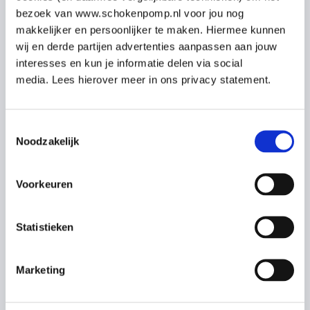
bezoek van www.schokenpomp.nl voor jou nog
makkelijker en persoonlijker te maken. Hiermee kunnen
Wat wordt er in ieder geval
wij en derde partijen advertenties aanpassen aan jouw
interesses en kun je informatie delen via social
behandeld in de EHBO
media. Lees hierover meer in ons privacy statement.
training?
Toestemmingsselectie
Noodzakelijk
De noodsituatie (variant met oogletsel)
Eventueel Reanimatie bij kinderen
Voorkeuren
Reanimatie bij volwassenen 12jr+ (BLS)
Statistieken
Dreigende verstikking bij kinderen 1-12jr
Marketing
Dreigende verstikking bij volwassenen 12jr+