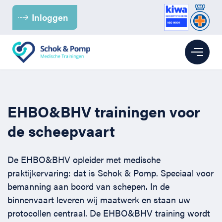
Inloggen
Branches
EHBO&BHV trainingen voor
Kinderopvang
BHV
de scheepvaart
Kantoor
BHV voor de Kinderopvang
EHBO
De EHBO&BHV opleider met medische
praktijkervaring: dat is Schok & Pomp. Speciaal voor
Para-medici & Zorg
BHV voor Kantoren
EHBO bij baby’s en kinderen
Reanimatie
bemanning aan boord van schepen. In de
binnenvaart leveren wij maatwerk en staan uw
Retail
BHV voor (para-) medici
EHBO voor kantoren
Reanimatie en AED voor kantoren
Over ons
protocollen centraal. De EHBO&BHV training wordt