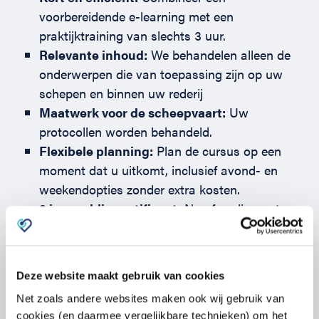
voorbereidende e-learning met een
praktijktraining van slechts 3 uur.
Relevante inhoud:
We behandelen alleen de
onderwerpen die van toepassing zijn op uw
schepen en binnen uw rederij
Maatwerk voor de scheepvaart:
Uw
protocollen worden behandeld.
Flexibele planning:
Plan de cursus op een
moment dat u uitkomt, inclusief avond- en
weekendopties zonder extra kosten.
2 jaar geldig certificaat:
Na afronding ontvang
je een officieel EHBO of BHV-certificaat dat
voldoet aan alle wettelijke eisen.
Deze website maakt gebruik van cookies
Vraag naar de mogelijkheden voor uw
rederij
Net zoals andere websites maken ook wij gebruik van
cookies (en daarmee vergelijkbare technieken) om het