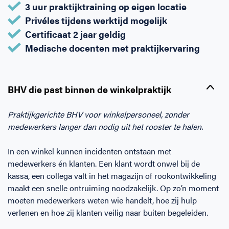
3 uur praktijktraining op eigen locatie
Horeca
BHV voor retail en winkels
EHBO voor (para-)medici
Reanimatie en AED voor (para-) medici
Over Ons
Contact
Privéles tijdens werktijd mogelijk
Certificaat 2 jaar geldig
Onderwijs
BHV voor de Horeca
EHBO voor de Kraamzorg
Nieuws
Klantenservice veelgestelde vragen
Medische docenten met praktijkervaring
Incompany offerte
BHV voor Primair Onderwijs
EHBO voor Sportclubs
Levensreddend handelen voor iedereen
Zakelijk veelgestelde vragen
BHV die past binnen de winkelpraktijk
Inloggen
BHV voor Voortgezet Onderwijs
Werken bij Schok & Pomp
Offerte aanvragen
Praktijkgerichte BHV voor winkelpersoneel, zonder
medewerkers langer dan nodig uit het rooster te halen.
Direct boeken
In een winkel kunnen incidenten ontstaan met
Inloggen
medewerkers én klanten. Een klant wordt onwel bij de
kassa, een collega valt in het magazijn of rookontwikkeling
maakt een snelle ontruiming noodzakelijk. Op zo’n moment
moeten medewerkers weten wie handelt, hoe zij hulp
verlenen en hoe zij klanten veilig naar buiten begeleiden.