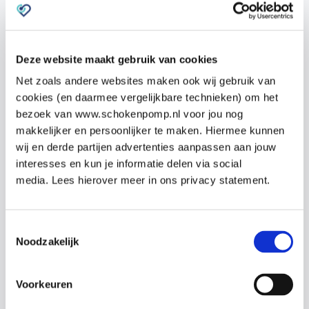
Een winkel ontruimen tijdens een druk winkelmoment
4.7
Wat zeggen cursisten over de
Schok
De inhoud van de praktijktraining wordt waar mogelijk
& Pomp Cursussen?
gekoppeld aan de indeling en risico’s van de eigen winkel.
Deze website maakt gebruik van cookies
Zo sluit de BHV-cursus voor winkelpersoneel aan op
Net zoals andere websites maken ook wij gebruik van
situaties die medewerkers daadwerkelijk binnen hun
cookies (en daarmee vergelijkbare technieken) om het
retailorganisatie kunnen tegenkomen.
bezoek van www.schokenpomp.nl voor jou nog
Onderwerpen waren goed, trainer was 
Ze
makkelijker en persoonlijker te maken. Hiermee kunnen
alleraardigst maar over een aantal zaken en 
du
wij en derde partijen advertenties aanpassen aan jouw
kennis niet overtuigend. Iemand met meer 
ov
interesses en kun je informatie delen via social
praktijk ervaring had het nog leerzamer 
en
media. Lees hierover meer in ons privacy statement.
gemaakt.
le
Carlijn Maessen
S
Toestemmingsselectie
Noodzakelijk
Voorkeuren