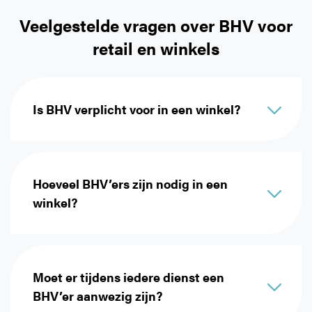
Veelgestelde vragen over BHV voor
retail en winkels
Is BHV verplicht voor in een winkel?
Werkgevers moeten maatregelen
organiseren voor eerste hulp,
brandbestrijding, evacuatie en
Hoeveel BHV’ers zijn nodig in een
communicatie met hulpdiensten. Hoe de
winkel?
bedrijfshulpverlening wordt ingericht,
hangt af van de risico’s, omvang en
Er geldt geen algemeen wettelijk
bezetting van de winkel.
minimum dat voor iedere winkel
hetzelfde is. Het benodigde aantal volgt
Moet er tijdens iedere dienst een
De wet schrijft geen specifieke
uit de RI&E en hangt onder andere af van
BHV’er aanwezig zijn?
commerciële BHV-opleiding of bepaald
de bezetting, openingstijden,