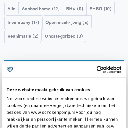
Horeca
BHV voor retail en winkels
EHBO voor (para-)medici
Reanimatie en AED voor (para-) medici
Over Ons
Contact
Alle
Aanbod home
(12)
BHV
(9)
EHBO
(10)
Incompany
(17)
Open inschrijving
(5)
Onderwijs
BHV voor de Horeca
EHBO voor de Kraamzorg
Nieuws
Klantenservice veelgestelde vragen
Reanimatie
(2)
Uncategorized
(3)
Incompany offerte
BHV voor Primair Onderwijs
EHBO voor Sportclubs
Levensreddend handelen voor iedereen
Zakelijk veelgestelde vragen
Inloggen
BHV voor Voortgezet Onderwijs
Werken bij Schok & Pomp
Offerte aanvragen
No products were found matching your
Direct boeken
selection.
Inloggen
Deze website maakt gebruik van cookies
Net zoals andere websites maken ook wij gebruik van
cookies (en daarmee vergelijkbare technieken) om het
bezoek van www.schokenpomp.nl voor jou nog
makkelijker en persoonlijker te maken. Hiermee kunnen
wij en derde partijen advertenties aanpassen aan jouw