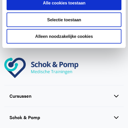
Alle cookies toestaan
organisatie.
Selectie toestaan
Vraag een offerte aan
Alleen noodzakelijke cookies
Cursussen
Reanimatie en AED cursussen
Schok & Pomp
EHBO cursussen