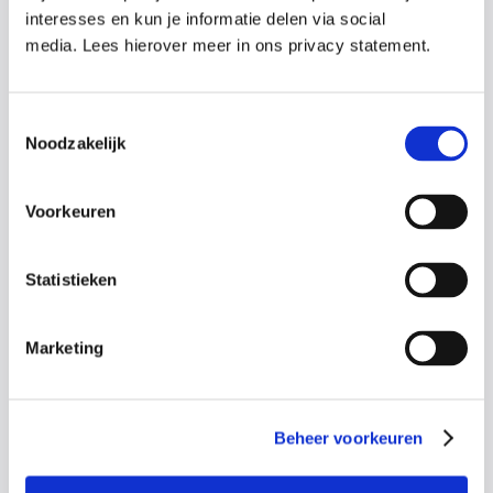
interesses en kun je informatie delen via social
Vragen over onze cursussen?
media. Lees hierover meer in ons privacy statement.
Laat je gegevens achter en we nemen
Toestemmingsselectie
contact op om te bespreken wat past bij
Noodzakelijk
jouw organisatie.
Voorkeuren
Terugbelverzoek
Statistieken
Marketing
Benieuwd naar de
mogelijkheden?
Beheer voorkeuren
Vraag een vrijblijvende offerte aan voor een
training op locatie, afgestemd op jouw