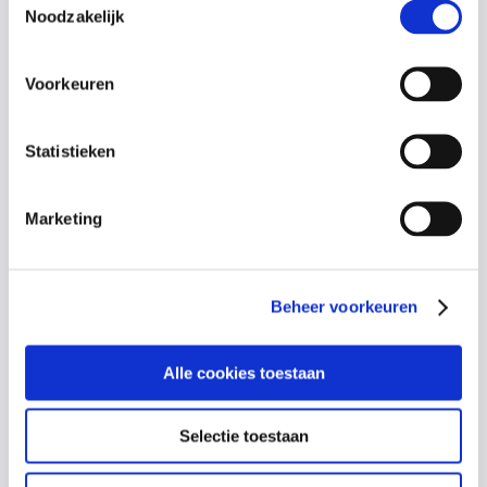
Noodzakelijk
Voorkeuren
Benieuwd naar de
mogelijkheden?
Statistieken
Vraag een vrijblijvende offerte aan voor een
Marketing
training op locatie, afgestemd op jouw
organisatie.
Beheer voorkeuren
Vraag een offerte aan
Alle cookies toestaan
Selectie toestaan