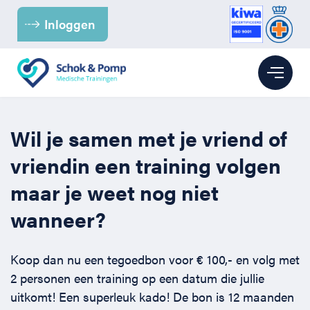
Inloggen
Branches
Wil je samen met je vriend of
vriendin een training volgen
Kinderopvang
BHV
maar je weet nog niet
Kantoor
BHV voor de Kinderopvang
EHBO
wanneer?
Para-medici & Zorg
BHV voor Kantoren
EHBO bij baby’s en kinderen
Reanimatie
Koop dan nu een tegoedbon voor € 100,- en volg met
2 personen een training op een datum die jullie
Retail
BHV voor (para-) medici
EHBO voor kantoren
Reanimatie en AED voor kantoren
Over ons
uitkomt! Een superleuk kado! De bon is 12 maanden