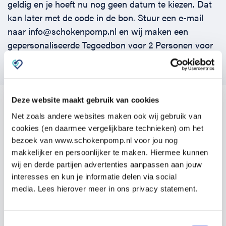
geldig en je hoeft nu nog geen datum te kiezen. Dat
Horeca
BHV voor retail en winkels
EHBO voor (para-)medici
Reanimatie en AED voor (para-) medici
Over Ons
Contact
kan later met de code in de bon. Stuur een e-mail
naar info@schokenpomp.nl en wij maken een
Onderwijs
BHV voor de Horeca
EHBO voor de Kraamzorg
Nieuws
Klantenservice veelgestelde vragen
gepersonaliseerde Tegoedbon voor 2 Personen voor
jou!
Incompany offerte
BHV voor Primair Onderwijs
EHBO voor Sportclubs
Levensreddend handelen voor iedereen
Zakelijk veelgestelde vragen
Inloggen
BHV voor Voortgezet Onderwijs
Werken bij Schok & Pomp
Offerte aanvragen
Deze website maakt gebruik van cookies
Net zoals andere websites maken ook wij gebruik van
Vragen over onze cursussen?
cookies (en daarmee vergelijkbare technieken) om het
Direct boeken
bezoek van www.schokenpomp.nl voor jou nog
Laat je gegevens achter en we nemen
makkelijker en persoonlijker te maken. Hiermee kunnen
Inloggen
wij en derde partijen advertenties aanpassen aan jouw
contact op om te bespreken wat past bij
interesses en kun je informatie delen via social
jouw organisatie.
media. Lees hierover meer in ons privacy statement.
Terugbelverzoek
Toestemmingsselectie