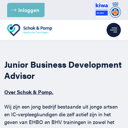
Inloggen
Branches
Junior Business Development
Kinderopvang
BHV
Advisor
Kantoor
BHV voor de Kinderopvang
EHBO
Over Schok & Pomp.
Para-medici & Zorg
BHV voor Kantoren
EHBO bij baby’s en kinderen
Reanimatie
Wij zijn een jong bedrijf bestaande uit jonge artsen
en IC-verpleegkundigen die zelf actief zijn in het
Retail
BHV voor (para-) medici
EHBO voor kantoren
Reanimatie en AED voor kantoren
Over ons
geven van EHBO en BHV trainingen in zowel het