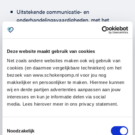
Uitstekende communicatie- en
onderhandelingsvaardigheden, met het
vermogen om relaties op te bouwen en te
onderhouden met klanten.
Analytisch denkvermogen en de mogelijkheid
Deze website maakt gebruik van cookies
om gegevens te analyseren om de
verkoopstrategieën te verbeteren.
Net zoals andere websites maken ook wij gebruik van
Flexibiliteit, aanpassingsvermogen en het
cookies (en daarmee vergelijkbare technieken) om het
bezoek van www.schokenpomp.nl voor jou nog
vermogen om te gedijen in een snel
makkelijker en persoonlijker te maken. Hiermee kunnen
veranderende start-up omgeving.
wij en derde partijen advertenties aanpassen aan jouw
Een bewezen vermogen om zelfstandig te
interesses en kun je informatie delen via social
werken en beslissingen te nemen in een
media. Lees hierover meer in ons privacy statement.
resultaatgerichte omgeving.
Bachelor- of masterdiploma in een relevant
vakgebied is een pré. Maar een goed
Toestemmingsselectie
Noodzakelijk
verkoopverhaal beats the academics.