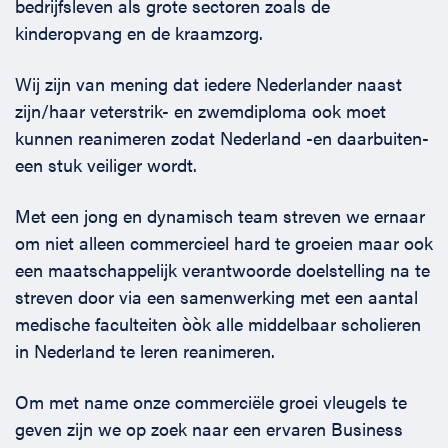
bedrijfsleven als grote sectoren zoals de
Horeca
BHV voor retail en winkels
EHBO voor (para-)medici
Reanimatie en AED voor (para-) medici
Over Ons
Contact
kinderopvang en de kraamzorg.
Wij zijn van mening dat iedere Nederlander naast
Onderwijs
BHV voor de Horeca
EHBO voor de Kraamzorg
Nieuws
Klantenservice veelgestelde vragen
zijn/haar veterstrik- en zwemdiploma ook moet
Incompany offerte
kunnen reanimeren zodat Nederland -en daarbuiten-
BHV voor Primair Onderwijs
EHBO voor Sportclubs
Levensreddend handelen voor iedereen
Zakelijk veelgestelde vragen
een stuk veiliger wordt.
Inloggen
BHV voor Voortgezet Onderwijs
Werken bij Schok & Pomp
Offerte aanvragen
Met een jong en dynamisch team streven we ernaar
om niet alleen commercieel hard te groeien maar ook
Direct boeken
een maatschappelijk verantwoorde doelstelling na te
streven door via een samenwerking met een aantal
Inloggen
medische faculteiten òòk alle middelbaar scholieren
in Nederland te leren reanimeren.
Om met name onze commerciële groei vleugels te
geven zijn we op zoek naar een ervaren Business