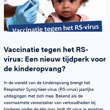
Horeca
BHV voor retail en winkels
EHBO voor (para-)medici
Reanimatie en AED voor (para-) medici
Over Ons
Contact
Onderwijs
BHV voor de Horeca
EHBO voor de Kraamzorg
Nieuws
Klantenservice veelgestelde vragen
Incompany offerte
BHV voor Primair Onderwijs
EHBO voor Sportclubs
Levensreddend handelen voor iedereen
Zakelijk veelgestelde vragen
Inloggen
Vaccinatie tegen het RS-
BHV voor Voortgezet Onderwijs
Werken bij Schok & Pomp
Offerte aanvragen
virus: Een nieuw tijdperk voor
Direct boeken
de kinderopvang?
Inloggen
In de wereld van de kinderopvang brengt het
Respiratoir Syncytieel-virus (RS-virus) jaarlijks
uitdagingen met zich mee. Bekend als de
voornaamste veroorzaker van verkoudheden bij
kinderen onder de één jaar, leidt dit virus in ernstige