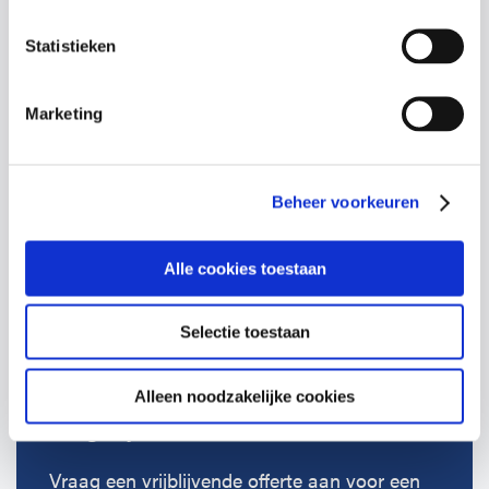
Vragen over onze cursussen?
Statistieken
Laat je gegevens achter en we nemen
contact op om te bespreken wat past bij
Marketing
jouw organisatie.
Beheer voorkeuren
Terugbelverzoek
Alle cookies toestaan
Selectie toestaan
Benieuwd naar de
Alleen noodzakelijke cookies
mogelijkheden?
Vraag een vrijblijvende offerte aan voor een