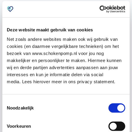
een significante afname in drinken, is het namelijk
van belang direct contact op te nemen met een
huisarts of de huisartsenpost.
Deze website maakt gebruik van cookies
RS-vaccinatie biedt nieuwe hoop
Net zoals andere websites maken ook wij gebruik van
cookies (en daarmee vergelijkbare technieken) om het
De voorgestelde opname van de RS-vaccinatie in
bezoek van www.schokenpomp.nl voor jou nog
het Rijksvaccinatieprogramma is een ontwikkeling
makkelijker en persoonlijker te maken. Hiermee kunnen
die hoop biedt voor de kinderopvang. Door kinderen
wij en derde partijen advertenties aanpassen aan jouw
al in hun eerste levensjaar te vaccineren, wordt de
interesses en kun je informatie delen via social
kans op uitbraken binnen de kinderopvang
media. Lees hierover meer in ons privacy statement.
verminderd.
Toestemmingsselectie
Noodzakelijk
Voorkeuren