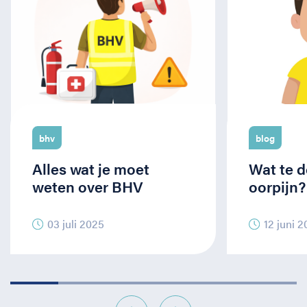
bhv
blog
Alles wat je moet
Wat te d
weten over BHV
oorpijn?
03 juli 2025
12 juni 