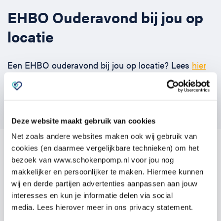
EHBO Ouderavond bij jou op
Horeca
BHV voor retail en winkels
EHBO voor (para-)medici
Reanimatie en AED voor (para-) medici
Over Ons
Contact
locatie
Onderwijs
BHV voor de Horeca
EHBO voor de Kraamzorg
Nieuws
Klantenservice veelgestelde vragen
Een EHBO ouderavond bij jou op locatie? Lees
hier
Incompany offerte
BHV voor Primair Onderwijs
EHBO voor Sportclubs
Levensreddend handelen voor iedereen
Zakelijk veelgestelde vragen
meer over
en vraag er gelijk een aan!
Inloggen
BHV voor Voortgezet Onderwijs
Werken bij Schok & Pomp
Offerte aanvragen
Vraag hier een EHBO ouderavond aan
Deze website maakt gebruik van cookies
Direct boeken
Net zoals andere websites maken ook wij gebruik van
cookies (en daarmee vergelijkbare technieken) om het
Inloggen
bezoek van www.schokenpomp.nl voor jou nog
Vragen over onze cursussen?
makkelijker en persoonlijker te maken. Hiermee kunnen
wij en derde partijen advertenties aanpassen aan jouw
Laat je gegevens achter en we nemen
interesses en kun je informatie delen via social
media. Lees hierover meer in ons privacy statement.
contact op om te bespreken wat past bij