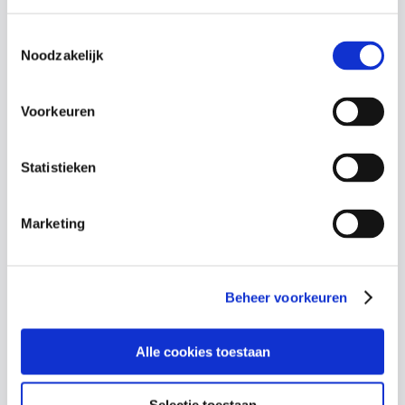
jouw organisatie.
Toestemmingsselectie
Noodzakelijk
Terugbelverzoek
Voorkeuren
Statistieken
Benieuwd naar de
mogelijkheden?
Marketing
Vraag een vrijblijvende offerte aan voor een
training op locatie, afgestemd op jouw
Beheer voorkeuren
organisatie.
Alle cookies toestaan
Vraag een offerte aan
Selectie toestaan