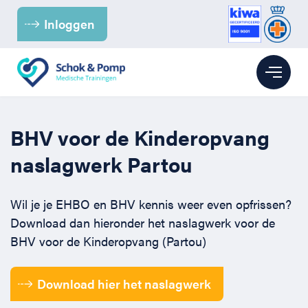
Inloggen
Branches
BHV voor de Kinderopvang
naslagwerk Partou
Kinderopvang
BHV
Wil je je EHBO en BHV kennis weer even opfrissen?
Kantoor
BHV voor de Kinderopvang
EHBO
Download dan hieronder het naslagwerk voor de
BHV voor de Kinderopvang (Partou)
Para-medici & Zorg
BHV voor Kantoren
EHBO bij baby’s en kinderen
Reanimatie
Download hier het naslagwerk
Retail
BHV voor (para-) medici
EHBO voor kantoren
Reanimatie en AED voor kantoren
Over ons