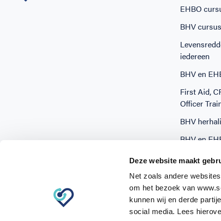
EHBO curs
BHV cursu
Levensredd
iedereen
BHV en EHB
First Aid, 
Officer Trai
BHV herhali
BHV en EH
BHV trainin
Deze website maakt gebru
Net zoals andere websites
om het bezoek van www.sc
kunnen wij en derde partij
social media. Lees hierove