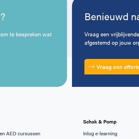
n?
Benieuwd na
 om te bespreken wat
Vraag een vrijblijvende
afgestemd op jouw org
Vraag een offert
Schok & Pomp
 en AED cursussen
Inlog e-learning