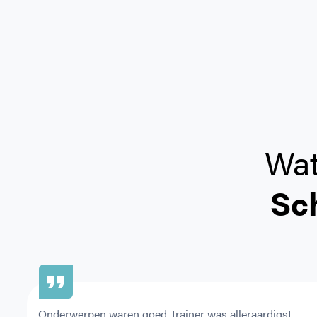
Wat
Sc
Onderwerpen waren goed, trainer was alleraardigst 