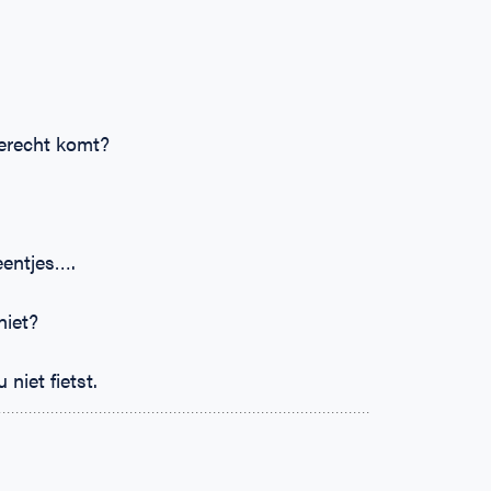
terecht komt?
eentjes….
niet?
niet fietst.