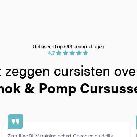
Gebaseerd op 593 beoordelingen
4.7
 zeggen cursisten ove
hok & Pomp Cursuss
Zeer fijne BHV training gehad. Goede en duidelijk 