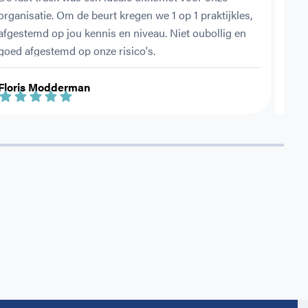
organisatie. Om de beurt kregen we 1 op 1 praktijkles, 
ehbo
afgestemd op jou kennis en niveau. Niet oubollig en 
vold
goed afgestemd op onze risico's.
Floris Modderman
Jess