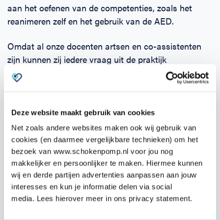
aan het oefenen van de competenties, zoals het
reanimeren zelf en het gebruik van de AED.
Omdat al onze docenten artsen en co-assistenten
zijn kunnen zij iedere vraag uit de praktijk
beantwoorden.
Deze website maakt gebruik van cookies
Inschrijven
Net zoals andere websites maken ook wij gebruik van
cookies (en daarmee vergelijkbare technieken) om het
Wil je samen komen naar de training? Zodra je de
bezoek van www.schokenpomp.nl voor jou nog
EHBO cursus op de website in je winkelmandje
makkelijker en persoonlijker te maken. Hiermee kunnen
hebt, kun je het aantal verhogen naar 2 personen.
wij en derde partijen advertenties aanpassen aan jouw
Geef in het opmerkingen veld wel de voornaam,
interesses en kun je informatie delen via social
media. Lees hierover meer in ons privacy statement.
achternaam en email adres van de 2e persoon op.
Op die manier kunnen we de 2e persoon ook de