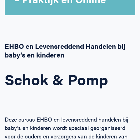
Horeca
BHV voor retail en winkels
EHBO voor (para-)medici
Reanimatie en AED voor (para-) medici
Over Ons
Contact
Onderwijs
BHV voor de Horeca
EHBO voor de Kraamzorg
Nieuws
Klantenservice veelgestelde vragen
Incompany offerte
BHV voor Primair Onderwijs
EHBO voor Sportclubs
Levensreddend handelen voor iedereen
Zakelijk veelgestelde vragen
EHBO en Levensreddend Handelen bij
baby’s en kinderen
Inloggen
BHV voor Voortgezet Onderwijs
Werken bij Schok & Pomp
Offerte aanvragen
Schok & Pomp
Direct boeken
Inloggen
Deze cursus EHBO en levensreddend handelen bij
baby’s en kinderen wordt speciaal georganiseerd
voor de ouders en verzorgers van de kinderen van