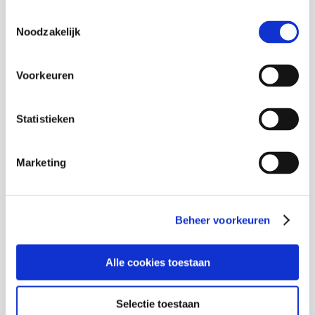
voorbereidende e-learning sturen!
Toestemmingsselectie
Noodzakelijk
Voorkeuren
Onderwerpen
Statistieken
[su-columns][su-column width=”48%”]
Marketing
Reanimatie Baby’s en Kinderen
Omgang met de AED
Epilepsie
Beheer voorkeuren
Nek-en wervelletsel
Bewusteloosheid met dreigende verstikking
Alle cookies toestaan
[/su-column][su-column width=”48%”]
Selectie toestaan
Verdrinking