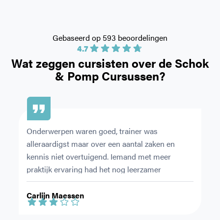
Gebaseerd op 593 beoordelingen
4.7
Wat zeggen cursisten over de
Schok
& Pomp Cursussen?
Onderwerpen waren goed, trainer was 
Ze
alleraardigst maar over een aantal zaken en 
du
kennis niet overtuigend. Iemand met meer 
ov
praktijk ervaring had het nog leerzamer 
en
gemaakt.
le
Carlijn Maessen
S