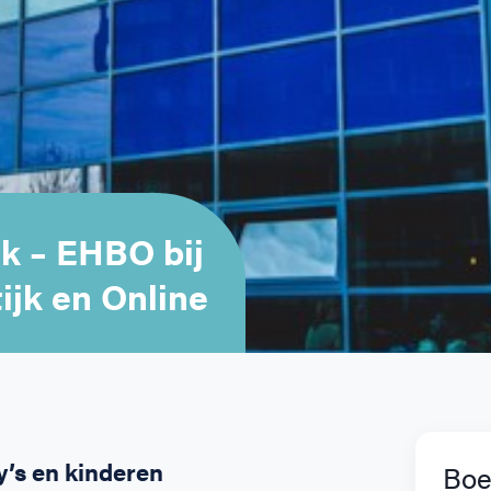
k – EHBO bij
ijk en Online
’s en kinderen
Boe