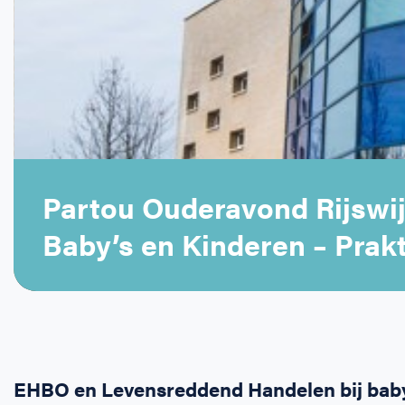
Partou Ouderavond Rijswij
Baby’s en Kinderen – Prakt
EHBO en Levensreddend Handelen bij baby