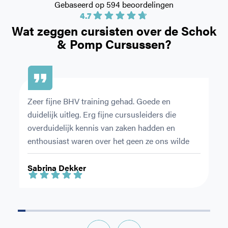
Gebaseerd op 594 beoordelingen
4.7
Wat zeggen cursisten over de
Schok
& Pomp Cursussen?
Zeer fijne BHV training gehad. Goede en 
De
duidelijk uitleg. Erg fijne cursusleiders die 
or
overduidelijk kennis van zaken hadden en 
pr
enthousiast waren over het geen ze ons wilde 
Ni
leren.
ri
Sabrina Dekker
F