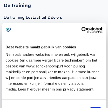
De training
De training bestaat uit 2 delen.
Zodra je je opgeeft ontvang je binnen 24 uur een e-
learning. Deze kun je alvast zelf online doornemen.
Hierin komen alle onderwerpen aan bod en kun je de
Deze website maakt gebruik van cookies
theorie eigen maken.
Net zoals andere websites maken ook wij gebruik van
Het tweede deel is de praktijktraining van
19:00 –
cookies (en daarmee vergelijkbare technieken) om het
bezoek van www.schokenpomp.nl voor jou nog
22:00 uur
op
Hofmanssteeg 7, 7722SC Dalfsen
op
makkelijker en persoonlijker te maken. Hiermee kunnen
maandag 13 oktober
.
wij en derde partijen advertenties aanpassen aan jouw
interesses en kun je informatie delen via social
media. Lees hierover meer in ons privacy statement.
Tijdens de praktijktraining wordt veel tijd besteed
aan het oefenen van de competenties, zoals het
Toestemmingsselectie