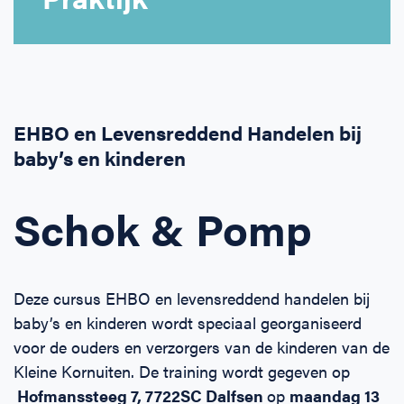
Horeca
BHV voor retail en winkels
EHBO voor (para-)medici
Reanimatie en AED voor (para-) medici
Over Ons
Contact
Onderwijs
BHV voor de Horeca
EHBO voor de Kraamzorg
Nieuws
Klantenservice veelgestelde vragen
Incompany offerte
BHV voor Primair Onderwijs
EHBO voor Sportclubs
Levensreddend handelen voor iedereen
Zakelijk veelgestelde vragen
EHBO en Levensreddend Handelen bij
baby’s en kinderen
Inloggen
BHV voor Voortgezet Onderwijs
Werken bij Schok & Pomp
Offerte aanvragen
Schok & Pomp
Direct boeken
Inloggen
Deze cursus EHBO en levensreddend handelen bij
baby’s en kinderen wordt speciaal georganiseerd
voor de ouders en verzorgers van de kinderen van de
Kleine Kornuiten. De training wordt gegeven op
Hofmanssteeg 7, 7722SC Dalfsen
op
maandag 13