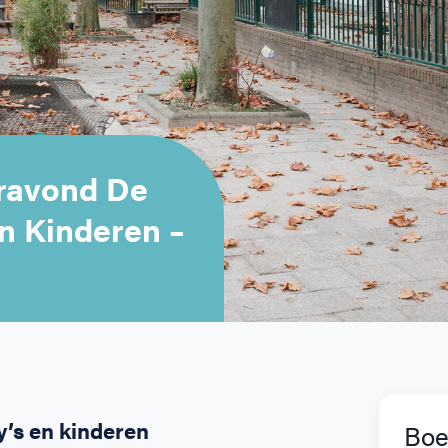
ravond De
n Kinderen –
’s en kinderen
Boe