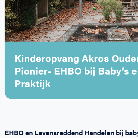
Kinderopvang Akros Oude
Pionier- EHBO bij Baby’s e
Praktijk
EHBO en Levensreddend Handelen bij baby