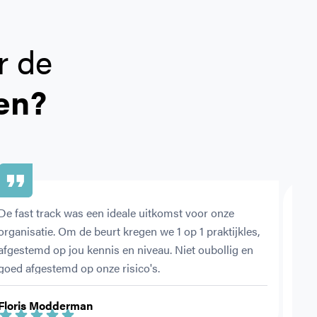
r de
en?
De fast track was een ideale uitkomst voor onze 
Met 
organisatie. Om de beurt kregen we 1 op 1 praktijkles, 
ehbo
afgestemd op jou kennis en niveau. Niet oubollig en 
vold
goed afgestemd op onze risico's.
Floris Modderman
Jess