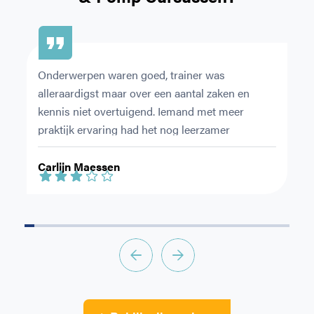
Onderwerpen waren goed, trainer was 
Ze
alleraardigst maar over een aantal zaken en 
du
kennis niet overtuigend. Iemand met meer 
ov
praktijk ervaring had het nog leerzamer 
en
gemaakt.
le
Carlijn Maessen
S