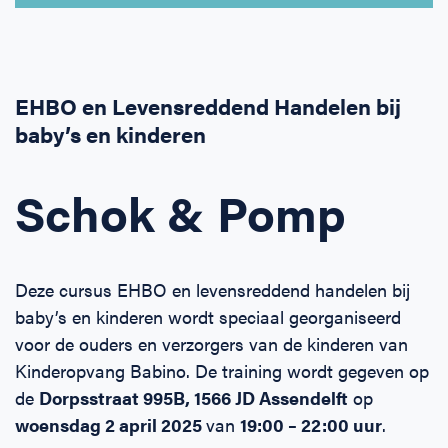
Horeca
BHV voor retail en winkels
EHBO voor (para-)medici
Reanimatie en AED voor (para-) medici
Over Ons
Contact
Onderwijs
BHV voor de Horeca
EHBO voor de Kraamzorg
Nieuws
Klantenservice veelgestelde vragen
EHBO en Levensreddend Handelen bij
baby’s en kinderen
Incompany offerte
BHV voor Primair Onderwijs
EHBO voor Sportclubs
Levensreddend handelen voor iedereen
Zakelijk veelgestelde vragen
Inloggen
Schok & Pomp
BHV voor Voortgezet Onderwijs
Werken bij Schok & Pomp
Offerte aanvragen
Direct boeken
Deze cursus EHBO en levensreddend handelen bij
Inloggen
baby’s en kinderen wordt speciaal georganiseerd
voor de ouders en verzorgers van de kinderen van
Kinderopvang Babino. De training wordt gegeven op
de
Dorpsstraat 995B, 1566 JD Assendelft
op
woensdag 2 april 2025
van
19:00 – 22:00 uur
.