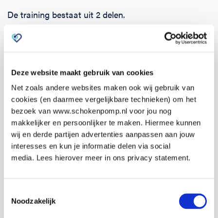
De training bestaat uit 2 delen.
Zodra je je opgeeft ontvang je binnen 24 uur een e-
learning. Deze kun je alvast zelf online doornemen.
Hierin komen alle onderwerpen aan bod en kun je de
Deze website maakt gebruik van cookies
theorie eigen maken.
Net zoals andere websites maken ook wij gebruik van
cookies (en daarmee vergelijkbare technieken) om het
Het tweede deel is de praktijktraining van
19:00 –
bezoek van www.schokenpomp.nl voor jou nog
22:00 uur
op
woensdag 2 april
2025
op
makkelijker en persoonlijker te maken. Hiermee kunnen
Dorpsstraat 995B, 1566 JD Assendelft .
wij en derde partijen advertenties aanpassen aan jouw
interesses en kun je informatie delen via social
Tijdens de praktijktraining wordt veel tijd besteed
media. Lees hierover meer in ons privacy statement.
aan het oefenen van de competenties, zoals het
reanimeren zelf en het gebruik van de AED.
Toestemmingsselectie
Noodzakelijk
Omdat al onze docenten artsen en co-assistenten