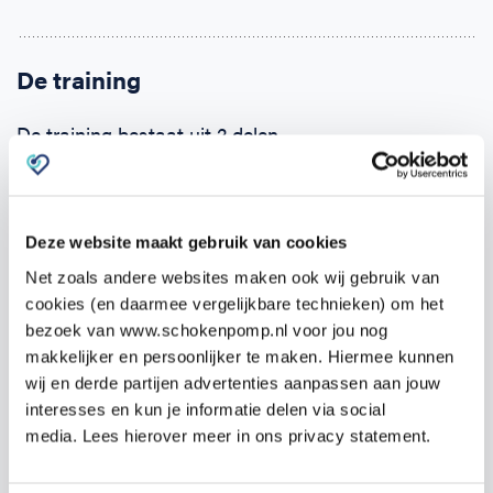
De training
De training bestaat uit 2 delen.
Zodra je je opgeeft ontvang je binnen 24 uur een e-
learning. Deze kun je alvast zelf online doornemen.
Deze website maakt gebruik van cookies
Hierin komen alle onderwerpen aan bod en kun je de
theorie eigen maken.
Net zoals andere websites maken ook wij gebruik van
cookies (en daarmee vergelijkbare technieken) om het
bezoek van www.schokenpomp.nl voor jou nog
Het tweede deel is de praktijktraining van
19:00 –
makkelijker en persoonlijker te maken. Hiermee kunnen
22:00 uur
op
Overrijnseveld 3, 3945 GH Cothen
op
wij en derde partijen advertenties aanpassen aan jouw
maandag
10 november.
interesses en kun je informatie delen via social
media. Lees hierover meer in ons privacy statement.