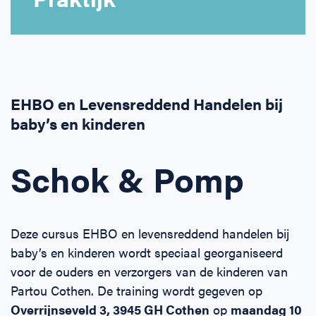
Horeca
BHV voor retail en winkels
EHBO voor (para-)medici
Reanimatie en AED voor (para-) medici
Over Ons
Contact
Onderwijs
BHV voor de Horeca
EHBO voor de Kraamzorg
Nieuws
Klantenservice veelgestelde vragen
Incompany offerte
BHV voor Primair Onderwijs
EHBO voor Sportclubs
Levensreddend handelen voor iedereen
Zakelijk veelgestelde vragen
EHBO en Levensreddend Handelen bij
baby’s en kinderen
Inloggen
BHV voor Voortgezet Onderwijs
Werken bij Schok & Pomp
Offerte aanvragen
Schok & Pomp
Direct boeken
Inloggen
Deze cursus EHBO en levensreddend handelen bij
baby’s en kinderen wordt speciaal georganiseerd
voor de ouders en verzorgers van de kinderen van
Partou Cothen. De training wordt gegeven op
Overrijnseveld 3, 3945 GH Cothen
op
maandag
10