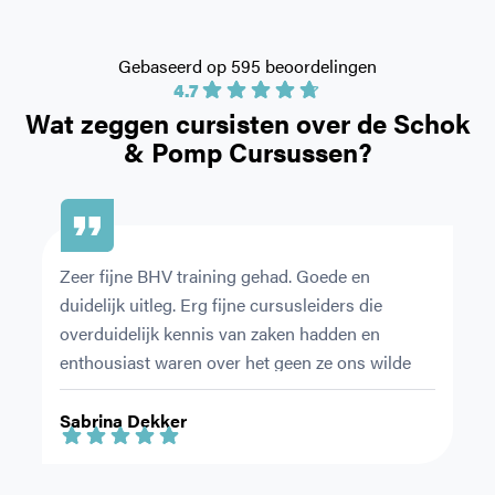
Gebaseerd op 595 beoordelingen
4.7
Wat zeggen cursisten over de
Schok
& Pomp Cursussen?
Zeer fijne BHV training gehad. Goede en 
De
duidelijk uitleg. Erg fijne cursusleiders die 
or
overduidelijk kennis van zaken hadden en 
pr
enthousiast waren over het geen ze ons wilde 
Ni
leren.
ri
Sabrina Dekker
F