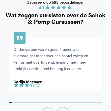
Gebaseerd op 593 beoordelingen
4.7
Wat zeggen cursisten over de
Schok
& Pomp Cursussen?
Onderwerpen waren goed, trainer was 
Ze
alleraardigst maar over een aantal zaken en 
du
kennis niet overtuigend. Iemand met meer 
ov
praktijk ervaring had het nog leerzamer 
en
gemaakt.
le
Carlijn Maessen
S