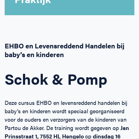
Horeca
BHV voor retail en winkels
EHBO voor (para-)medici
Reanimatie en AED voor (para-) medici
Over Ons
Contact
Onderwijs
BHV voor de Horeca
EHBO voor de Kraamzorg
Nieuws
Klantenservice veelgestelde vragen
Incompany offerte
BHV voor Primair Onderwijs
EHBO voor Sportclubs
Levensreddend handelen voor iedereen
Zakelijk veelgestelde vragen
EHBO en Levensreddend Handelen bij
baby’s en kinderen
Inloggen
BHV voor Voortgezet Onderwijs
Werken bij Schok & Pomp
Offerte aanvragen
Schok & Pomp
Direct boeken
Inloggen
Deze cursus EHBO en levensreddend handelen bij
baby’s en kinderen wordt speciaal georganiseerd
voor de ouders en verzorgers van de kinderen van
Partou
de Akker
. De training wordt gegeven op
Jan
Prinsstraat 1, 7552 HL Hengelo
op
dinsdag 16