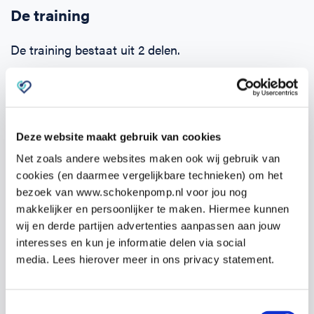
De training
De training bestaat uit 2 delen.
Zodra je je opgeeft ontvang je binnen 24 uur een e-
learning. Deze kun je alvast zelf online doornemen.
Hierin komen alle onderwerpen aan bod en kun je de
Deze website maakt gebruik van cookies
theorie eigen maken.
Net zoals andere websites maken ook wij gebruik van
Het tweede deel is de praktijktraining van
19:00 –
cookies (en daarmee vergelijkbare technieken) om het
bezoek van www.schokenpomp.nl voor jou nog
22:00 uur
op
Jan Prinsstraat 1, 7552 HL Hengelo
makkelijker en persoonlijker te maken. Hiermee kunnen
op
dinsdag 16 september.
wij en derde partijen advertenties aanpassen aan jouw
interesses en kun je informatie delen via social
media. Lees hierover meer in ons privacy statement.
Tijdens de praktijktraining wordt veel tijd besteed
aan het oefenen van de competenties, zoals het
Toestemmingsselectie