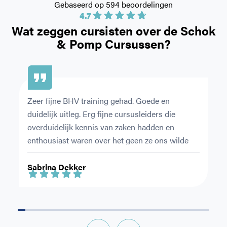
Gebaseerd op 594 beoordelingen
4.7
Wat zeggen cursisten over de
Schok
& Pomp Cursussen?
Zeer fijne BHV training gehad. Goede en 
De
duidelijk uitleg. Erg fijne cursusleiders die 
or
overduidelijk kennis van zaken hadden en 
pr
enthousiast waren over het geen ze ons wilde 
Ni
leren.
ri
Sabrina Dekker
F