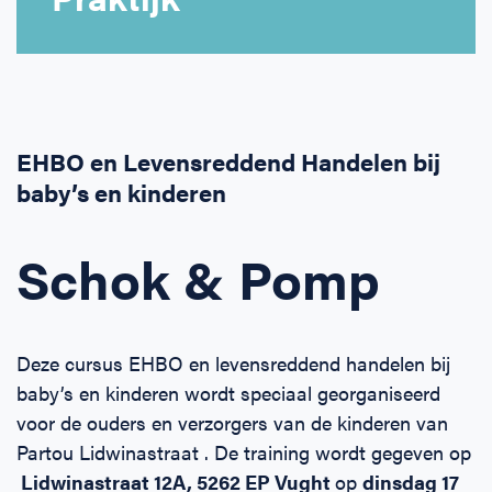
Horeca
BHV voor retail en winkels
EHBO voor (para-)medici
Reanimatie en AED voor (para-) medici
Over Ons
Contact
Onderwijs
BHV voor de Horeca
EHBO voor de Kraamzorg
Nieuws
Klantenservice veelgestelde vragen
Incompany offerte
BHV voor Primair Onderwijs
EHBO voor Sportclubs
Levensreddend handelen voor iedereen
Zakelijk veelgestelde vragen
EHBO en Levensreddend Handelen bij
baby’s en kinderen
Inloggen
BHV voor Voortgezet Onderwijs
Werken bij Schok & Pomp
Offerte aanvragen
Schok & Pomp
Direct boeken
Inloggen
Deze cursus EHBO en levensreddend handelen bij
baby’s en kinderen wordt speciaal georganiseerd
voor de ouders en verzorgers van de kinderen van
Partou Lidwinastraat . De training wordt gegeven op
Lidwinastraat 12A, 5262 EP Vught
op
dinsdag 17