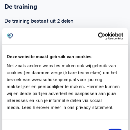
De training
De training bestaat uit 2 delen.
Zodra je je opgeeft ontvang je binnen 24 uur een e-
learning. Deze kun je alvast zelf online doornemen.
Hierin komen alle onderwerpen aan bod en kun je de
Deze website maakt gebruik van cookies
theorie eigen maken.
Net zoals andere websites maken ook wij gebruik van
Het tweede deel is de praktijktraining van
19:00 –
cookies (en daarmee vergelijkbare technieken) om het
bezoek van www.schokenpomp.nl voor jou nog
22:00 uur
op
Lidwinastraat 12A, 5262 EP Vught
op
makkelijker en persoonlijker te maken. Hiermee kunnen
dinsdag 17 juni
.
wij en derde partijen advertenties aanpassen aan jouw
interesses en kun je informatie delen via social
media. Lees hierover meer in ons privacy statement.
Tijdens de praktijktraining wordt veel tijd besteed
aan het oefenen van de competenties, zoals het
Toestemmingsselectie