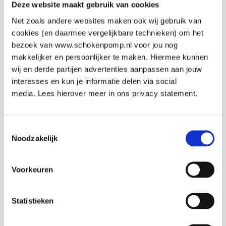
Deze website maakt gebruik van cookies
Net zoals andere websites maken ook wij gebruik van
cookies (en daarmee vergelijkbare technieken) om het
bezoek van www.schokenpomp.nl voor jou nog
makkelijker en persoonlijker te maken. Hiermee kunnen
wij en derde partijen advertenties aanpassen aan jouw
interesses en kun je informatie delen via social
Bekijk alle reviews
media. Lees hierover meer in ons privacy statement.
Toestemmingsselectie
Noodzakelijk
Vragen over onze cursussen?
Voorkeuren
Laat je gegevens achter en we nemen
Statistieken
contact op om te bespreken wat past bij
jouw organisatie.