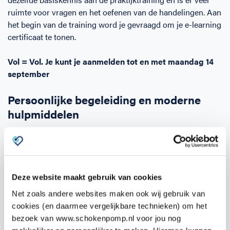
ruimte voor vragen en het oefenen van de handelingen. Aan
het begin van de training word je gevraagd om je e-learning
certificaat te tonen.
Vol = Vol. Je kunt je aanmelden tot en met maandag 14
september
Persoonlijke begeleiding en moderne
hulpmiddelen
Tijdens de training oefen je met maximaal 2 personen
samen op de modernste volwassen-, kinder- en
babyreanimatiepoppen, die via een app direct feedback
geven op jouw reanimatieprestaties. Zo weet je precies hoe
Deze website maakt gebruik van cookies
je je techniek kunt verbeteren en krijg je persoonlijke
Net zoals andere websites maken ook wij gebruik van
begeleiding van onze medische docenten.
cookies (en daarmee vergelijkbare technieken) om het
bezoek van www.schokenpomp.nl voor jou nog
De onderwerpen die je beheerst na het volgen van de