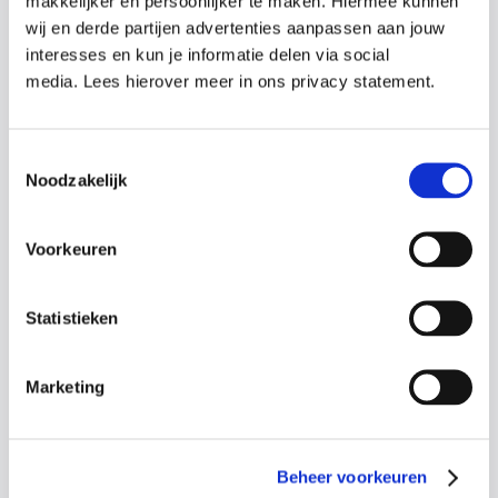
makkelijker en persoonlijker te maken. Hiermee kunnen
training:
wij en derde partijen advertenties aanpassen aan jouw
interesses en kun je informatie delen via social
Herkennen en handelen bij een beroerte
media. Lees hierover meer in ons privacy statement.
Wat te doen bij bewusteloosheid en dreigende
verstikking
De stabiele zijligging toepassen
Toestemmingsselectie
Reanimatie uitvoeren als elke seconde telt
Noodzakelijk
Het gebruiken van de AED
Voorkeuren
Statistieken
Gebaseerd op 593 beoordelingen
4.7
Marketing
Wat zeggen cursisten over de
Schok
& Pomp Cursussen?
Beheer voorkeuren