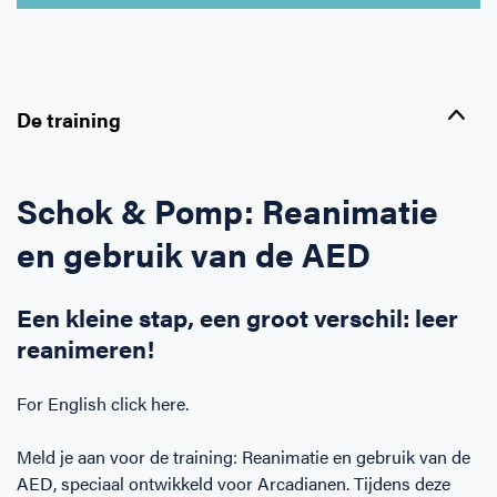
Horeca
BHV voor retail en winkels
EHBO voor (para-)medici
Reanimatie en AED voor (para-) medici
Over Ons
Contact
Onderwijs
BHV voor de Horeca
EHBO voor de Kraamzorg
Nieuws
Klantenservice veelgestelde vragen
De training
Incompany offerte
BHV voor Primair Onderwijs
EHBO voor Sportclubs
Levensreddend handelen voor iedereen
Zakelijk veelgestelde vragen
Schok & Pomp: Reanimatie
Inloggen
BHV voor Voortgezet Onderwijs
Werken bij Schok & Pomp
Offerte aanvragen
en gebruik van de AED
Direct boeken
Een kleine stap, een groot verschil: leer
reanimeren!
Inloggen
For English click here.
Meld je aan voor de training: Reanimatie en gebruik van de
AED, speciaal ontwikkeld voor Arcadianen. Tijdens deze