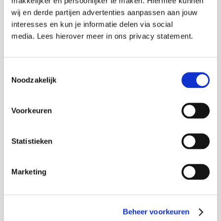
makkelijker en persoonlijker te maken. Hiermee kunnen
training:
wij en derde partijen advertenties aanpassen aan jouw
interesses en kun je informatie delen via social
Herkennen en handelen bij een beroerte
media. Lees hierover meer in ons privacy statement.
Wat te doen bij bewusteloosheid en dreigende
verstikking
De stabiele zijligging toepassen
Toestemmingsselectie
Reanimatie uitvoeren als elke seconde telt
Noodzakelijk
Het gebruiken van de AED
Voorkeuren
Statistieken
Gebaseerd op 593 beoordelingen
4.7
Marketing
Wat zeggen cursisten over de
Schok
& Pomp Cursussen?
Beheer voorkeuren