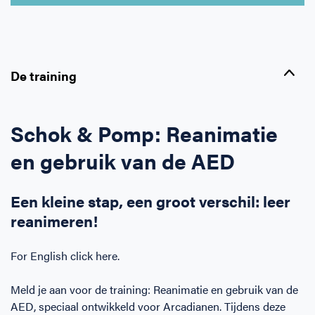
Horeca
BHV voor retail en winkels
EHBO voor (para-)medici
Reanimatie en AED voor (para-) medici
Over Ons
Contact
Onderwijs
BHV voor de Horeca
EHBO voor de Kraamzorg
Nieuws
Klantenservice veelgestelde vragen
De training
Incompany offerte
BHV voor Primair Onderwijs
EHBO voor Sportclubs
Levensreddend handelen voor iedereen
Zakelijk veelgestelde vragen
Schok & Pomp: Reanimatie
Inloggen
BHV voor Voortgezet Onderwijs
Werken bij Schok & Pomp
Offerte aanvragen
en gebruik van de AED
Direct boeken
Een kleine stap, een groot verschil: leer
reanimeren!
Inloggen
For English click here.
Meld je aan voor de training: Reanimatie en gebruik van de
AED, speciaal ontwikkeld voor Arcadianen. Tijdens deze