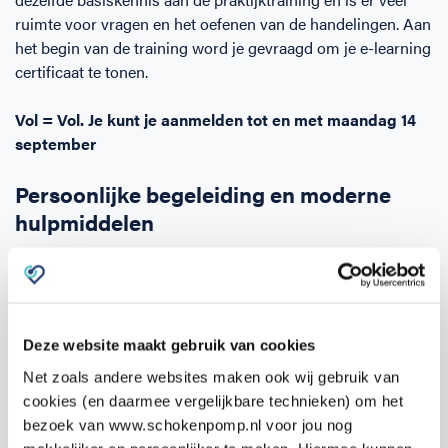
ruimte voor vragen en het oefenen van de handelingen. Aan
het begin van de training word je gevraagd om je e-learning
certificaat te tonen.
Vol = Vol. Je kunt je aanmelden tot en met maandag 14
september
Persoonlijke begeleiding en moderne
hulpmiddelen
Tijdens de training oefen je met maximaal 2 personen
samen op de modernste volwassen-, kinder- en
babyreanimatiepoppen, die via een app direct feedback
geven op jouw reanimatieprestaties. Zo weet je precies hoe
Deze website maakt gebruik van cookies
je je techniek kunt verbeteren en krijg je persoonlijke
Net zoals andere websites maken ook wij gebruik van
begeleiding van onze medische docenten.
cookies (en daarmee vergelijkbare technieken) om het
bezoek van www.schokenpomp.nl voor jou nog
De onderwerpen die je beheerst na het volgen van de