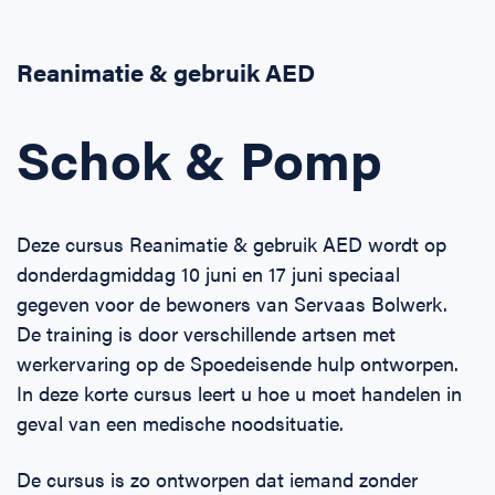
Horeca
BHV voor retail en winkels
EHBO voor (para-)medici
Reanimatie en AED voor (para-) medici
Over Ons
Contact
Reanimatie & gebruik AED
Onderwijs
BHV voor de Horeca
EHBO voor de Kraamzorg
Nieuws
Klantenservice veelgestelde vragen
Schok & Pomp
Incompany offerte
BHV voor Primair Onderwijs
EHBO voor Sportclubs
Levensreddend handelen voor iedereen
Zakelijk veelgestelde vragen
Inloggen
BHV voor Voortgezet Onderwijs
Werken bij Schok & Pomp
Offerte aanvragen
Deze cursus Reanimatie & gebruik AED wordt op
donderdagmiddag 10 juni en 17 juni speciaal
Direct boeken
gegeven voor de bewoners van Servaas Bolwerk.
De training is door verschillende artsen met
Inloggen
werkervaring op de Spoedeisende hulp ontworpen.
In deze korte cursus leert u hoe u moet handelen in
geval van een medische noodsituatie.
De cursus is zo ontworpen dat iemand zonder