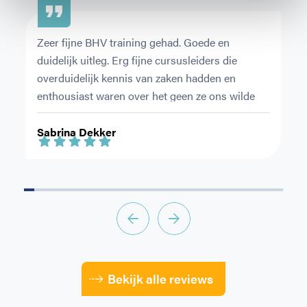
Zeer fijne BHV training gehad. Goede en 
De
duidelijk uitleg. Erg fijne cursusleiders die 
or
overduidelijk kennis van zaken hadden en 
pr
enthousiast waren over het geen ze ons wilde 
Ni
leren.
ri
Sabrina Dekker
F
Bekijk alle reviews