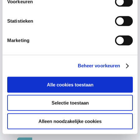
Voorkeuren
Statistieken
Marketing
00:00
00:30
Beheer voorkeuren
Alle cookies toestaan
Gebaseerd op 593 beoordelingen
Selectie toestaan
4.7
Wat zeggen cursisten over de
Schok
Alleen noodzakelijke cookies
& Pomp Cursussen?