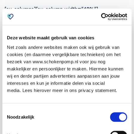
[su-columns][su-column width=”48%”]
Beroerte (herseninfarct, TIA, hersenbloeding)
Bewusteloosheid met dreigende verstikking
Deze website maakt gebruik van cookies
[/su-column][su-column width=”48%”]
Net zoals andere websites maken ook wij gebruik van
cookies (en daarmee vergelijkbare technieken) om het
Stabiele zijligging
bezoek van www.schokenpomp.nl voor jou nog
Reanimatie
makkelijker en persoonlijker te maken. Hiermee kunnen
Omgang met de AED
wij en derde partijen advertenties aanpassen aan jouw
interesses en kun je informatie delen via social
[/su-column][/su-columns]
media. Lees hierover meer in ons privacy statement.
Videospeler
Toestemmingsselectie
Noodzakelijk