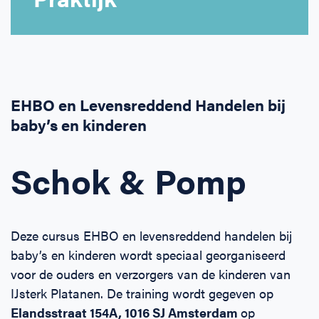
Horeca
BHV voor retail en winkels
EHBO voor (para-)medici
Reanimatie en AED voor (para-) medici
Over Ons
Contact
Onderwijs
BHV voor de Horeca
EHBO voor de Kraamzorg
Nieuws
Klantenservice veelgestelde vragen
Incompany offerte
BHV voor Primair Onderwijs
EHBO voor Sportclubs
Levensreddend handelen voor iedereen
Zakelijk veelgestelde vragen
EHBO en Levensreddend Handelen bij
baby’s en kinderen
Inloggen
BHV voor Voortgezet Onderwijs
Werken bij Schok & Pomp
Offerte aanvragen
Schok & Pomp
Direct boeken
Inloggen
Deze cursus EHBO en levensreddend handelen bij
baby’s en kinderen wordt speciaal georganiseerd
voor de ouders en verzorgers van de kinderen van
IJsterk Platanen. De training wordt gegeven op
Elandsstraat 154A, 1016 SJ Amsterdam
op