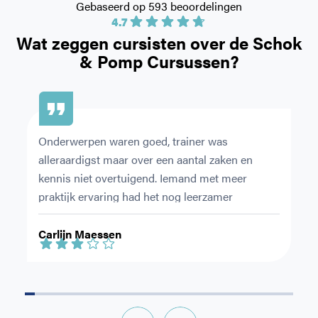
Gebaseerd op 593 beoordelingen
4.7
Wat zeggen cursisten over de
Schok
& Pomp Cursussen?
Onderwerpen waren goed, trainer was 
Ze
alleraardigst maar over een aantal zaken en 
du
kennis niet overtuigend. Iemand met meer 
ov
praktijk ervaring had het nog leerzamer 
en
gemaakt.
le
Carlijn Maessen
S