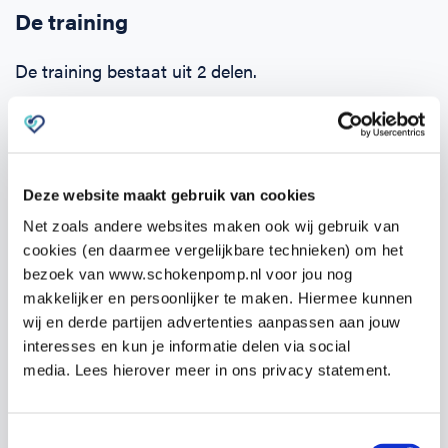
De training
De training bestaat uit 2 delen.
Zodra je je opgeeft ontvang je binnen 24 uur een e-
learning. Deze kun je alvast zelf online doornemen.
Hierin komen alle onderwerpen aan bod en kun je de
Deze website maakt gebruik van cookies
theorie eigen maken.
Net zoals andere websites maken ook wij gebruik van
Het tweede deel is de praktijktraining van
19:00 –
cookies (en daarmee vergelijkbare technieken) om het
bezoek van www.schokenpomp.nl voor jou nog
22:00 uur
op
Elandsstraat 154A, 1016 SJ
makkelijker en persoonlijker te maken. Hiermee kunnen
Amsterdam
op
woensdag 5 november
.
wij en derde partijen advertenties aanpassen aan jouw
interesses en kun je informatie delen via social
media. Lees hierover meer in ons privacy statement.
Tijdens de praktijktraining wordt veel tijd besteed
aan het oefenen van de competenties, zoals het
Toestemmingsselectie