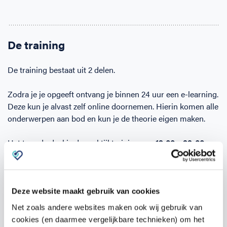
De training
De training bestaat uit 2 delen.
Zodra je je opgeeft ontvang je binnen 24 uur een e-learning.
Deze kun je alvast zelf online doornemen. Hierin komen alle
onderwerpen aan bod en kun je de theorie eigen maken.
Het tweede deel is de praktijktraining van
19:00 – 22:00 uur
op
Haarzichtsingel 15, Vleuten
op
woensdag 24 juni
.
Tijdens de praktijktraining wordt veel tijd besteed aan het
oefenen van de competenties, zoals het reanimeren zelf en
Deze website maakt gebruik van cookies
het gebruik van de AED.
Net zoals andere websites maken ook wij gebruik van
cookies (en daarmee vergelijkbare technieken) om het