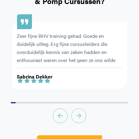
& Pomp Cursussen?
CAPTCHA
Zeer fijne BHV training gehad. Goede en 
De
duidelijk uitleg. Erg fijne cursusleiders die 
or
overduidelijk kennis van zaken hadden en 
pr
enthousiast waren over het geen ze ons wilde 
Ni
leren.
ri
Sabrina Dekker
F