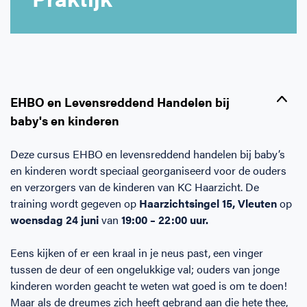
Horeca
BHV voor retail en winkels
EHBO voor (para-)medici
Reanimatie en AED voor (para-) medici
Over Ons
Contact
Onderwijs
BHV voor de Horeca
EHBO voor de Kraamzorg
Nieuws
Klantenservice veelgestelde vragen
Incompany offerte
BHV voor Primair Onderwijs
EHBO voor Sportclubs
Levensreddend handelen voor iedereen
Zakelijk veelgestelde vragen
EHBO en Levensreddend Handelen bij
baby's en kinderen
Inloggen
BHV voor Voortgezet Onderwijs
Werken bij Schok & Pomp
Offerte aanvragen
Deze cursus EHBO en levensreddend handelen bij baby’s
en kinderen wordt speciaal georganiseerd voor de ouders
Direct boeken
en verzorgers van de kinderen van KC Haarzicht. De
training wordt gegeven op
Haarzichtsingel 15, Vleuten
op
Inloggen
woensdag 24 juni
van
19:00 – 22:00 uur.
Eens kijken of er een kraal in je neus past, een vinger
tussen de deur of een ongelukkige val; ouders van jonge
kinderen worden geacht te weten wat goed is om te doen!
Maar als de dreumes zich heeft gebrand aan die hete thee,