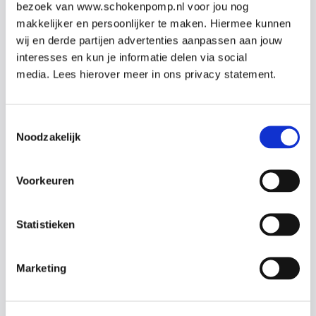
Omdat al onze docenten artsen en co-assistenten zijn,
bezoek van www.schokenpomp.nl voor jou nog
kunnen zij iedere vraag uit de praktijk beantwoorden.
makkelijker en persoonlijker te maken. Hiermee kunnen
wij en derde partijen advertenties aanpassen aan jouw
interesses en kun je informatie delen via social
Onderwerpen
media. Lees hierover meer in ons privacy statement.
Reanimatie Baby’s en Kinderen
Omgang met de AED
Toestemmingsselectie
Noodzakelijk
Epilepsie
Nek-en wervelletsel
Bewusteloosheid met dreigende verstikking
Voorkeuren
Verdrinking
Stabiele zijligging
Ernstige bloeding
Statistieken
(Brand-)wonden
Klein letsel aan: pols, hand, enkel en voet
Marketing
Docenten