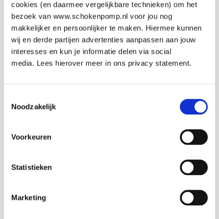
het gebruik van de AED.
cookies (en daarmee vergelijkbare technieken) om het
bezoek van www.schokenpomp.nl voor jou nog
Omdat al onze docenten artsen en co-assistenten zijn,
makkelijker en persoonlijker te maken. Hiermee kunnen
kunnen zij iedere vraag uit de praktijk beantwoorden.
wij en derde partijen advertenties aanpassen aan jouw
interesses en kun je informatie delen via social
media. Lees hierover meer in ons privacy statement.
Onderwerpen
Reanimatie Baby’s en Kinderen
Toestemmingsselectie
Noodzakelijk
Omgang met de AED
Epilepsie
Nek-en wervelletsel
Voorkeuren
Bewusteloosheid met dreigende verstikking
Verdrinking
Stabiele zijligging
Statistieken
Ernstige bloeding
(Brand-)wonden
Marketing
Klein letsel aan: pols, hand, enkel en voet