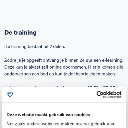
De training
De training bestaat uit 2 delen.
Zodra je je opgeeft ontvang je binnen 24 uur een e-learning.
Deze kun je alvast zelf online doornemen. Hierin komen alle
onderwerpen aan bod en kun je de theorie eigen maken.
Het tweede deel is de praktijktraining van
19:00 – 22:00 uur
op
Touwlaan 23, 3401CA IJsselstein
op
woensdag 14
oktober.
Tijdens de praktijktraining wordt veel tijd besteed aan het
Deze website maakt gebruik van cookies
oefenen van de competenties, zoals het reanimeren zelf en
Net zoals andere websites maken ook wij gebruik van