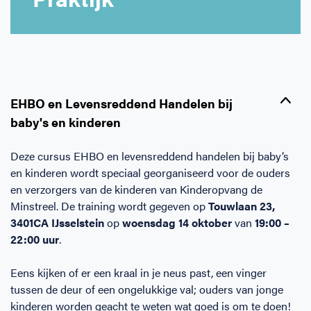
Horeca
BHV voor retail en winkels
EHBO voor (para-)medici
Reanimatie en AED voor (para-) medici
Over Ons
Contact
Onderwijs
BHV voor de Horeca
EHBO voor de Kraamzorg
Nieuws
Klantenservice veelgestelde vragen
Incompany offerte
BHV voor Primair Onderwijs
EHBO voor Sportclubs
Levensreddend handelen voor iedereen
Zakelijk veelgestelde vragen
EHBO en Levensreddend Handelen bij
baby's en kinderen
Inloggen
BHV voor Voortgezet Onderwijs
Werken bij Schok & Pomp
Offerte aanvragen
Deze cursus EHBO en levensreddend handelen bij baby’s
en kinderen wordt speciaal georganiseerd voor de ouders
Direct boeken
en verzorgers van de kinderen van Kinderopvang de
Minstreel. De training wordt gegeven op
Touwlaan 23,
Inloggen
3401CA IJsselstein
op
woensdag 14 oktober
van
19:00 –
22:00 uur
.
Eens kijken of er een kraal in je neus past, een vinger
tussen de deur of een ongelukkige val; ouders van jonge
kinderen worden geacht te weten wat goed is om te doen!