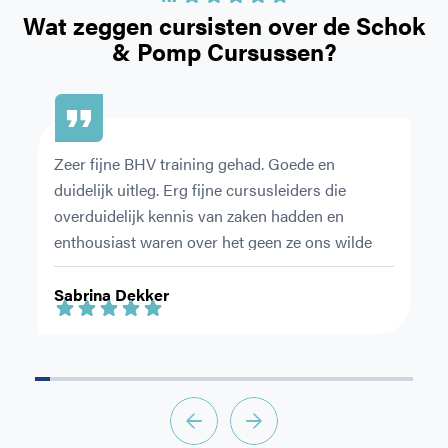
Bij welke zorgverzekeraar bent u aangesloten?
Wat zeggen cursisten over de
Schok
& Pomp Cursussen?
CAPTCHA
Zeer fijne BHV training gehad. Goede en 
De
duidelijk uitleg. Erg fijne cursusleiders die 
or
overduidelijk kennis van zaken hadden en 
pr
enthousiast waren over het geen ze ons wilde 
Ni
leren.
ri
Sabrina Dekker
F