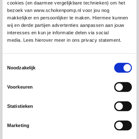
het gebruik van de AED.
cookies (en daarmee vergelijkbare technieken) om het
bezoek van www.schokenpomp.nl voor jou nog
Omdat al onze docenten artsen en co-assistenten zijn,
makkelijker en persoonlijker te maken. Hiermee kunnen
kunnen zij iedere vraag uit de praktijk beantwoorden.
wij en derde partijen advertenties aanpassen aan jouw
interesses en kun je informatie delen via social
media. Lees hierover meer in ons privacy statement.
Onderwerpen
Reanimatie Baby’s en Kinderen
Toestemmingsselectie
Noodzakelijk
Omgang met de AED
Epilepsie
Nek-en wervelletsel
Voorkeuren
Bewusteloosheid met dreigende verstikking
Verdrinking
Stabiele zijligging
Statistieken
Ernstige bloeding
(Brand-)wonden
Marketing
Klein letsel aan: pols, hand, enkel en voet