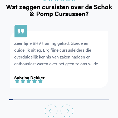
Bij welke zorgverzekeraar bent u aangesloten?
Wat zeggen cursisten over de
Schok
& Pomp Cursussen?
CAPTCHA
Zeer fijne BHV training gehad. Goede en 
De
duidelijk uitleg. Erg fijne cursusleiders die 
or
overduidelijk kennis van zaken hadden en 
pr
enthousiast waren over het geen ze ons wilde 
Ni
leren.
ri
Sabrina Dekker
F