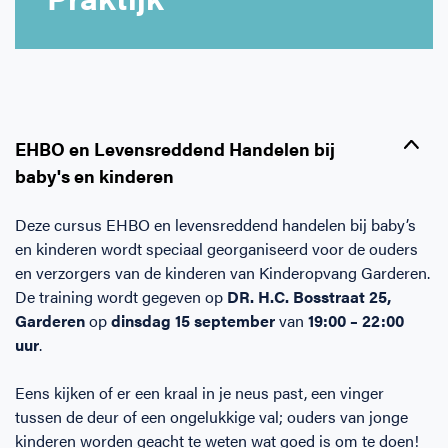
Horeca
BHV voor retail en winkels
EHBO voor (para-)medici
Reanimatie en AED voor (para-) medici
Over Ons
Contact
Onderwijs
BHV voor de Horeca
EHBO voor de Kraamzorg
Nieuws
Klantenservice veelgestelde vragen
Incompany offerte
BHV voor Primair Onderwijs
EHBO voor Sportclubs
Levensreddend handelen voor iedereen
Zakelijk veelgestelde vragen
EHBO en Levensreddend Handelen bij
baby's en kinderen
Inloggen
BHV voor Voortgezet Onderwijs
Werken bij Schok & Pomp
Offerte aanvragen
Deze cursus EHBO en levensreddend handelen bij baby’s
en kinderen wordt speciaal georganiseerd voor de ouders
Direct boeken
en verzorgers van de kinderen van Kinderopvang Garderen.
De training wordt gegeven op
DR. H.C. Bosstraat 25,
Inloggen
Garderen
op
dinsdag 15 september
van
19:00 – 22:00
uur
.
Eens kijken of er een kraal in je neus past, een vinger
tussen de deur of een ongelukkige val; ouders van jonge
kinderen worden geacht te weten wat goed is om te doen!