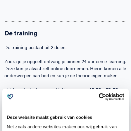
De training
De training bestaat uit 2 delen.
Zodra je je opgeeft ontvang je binnen 24 uur een e-learning.
Deze kun je alvast zelf online doornemen. Hierin komen alle
onderwerpen aan bod en kun je de theorie eigen maken.
Het tweede deel is de praktijktraining van
19:00 – 22:00 uur
op
DR. H.C. Bosstraat 25, Garderen
op
dinsdag 15
september
.
Tijdens de praktijktraining wordt veel tijd besteed aan het
Deze website maakt gebruik van cookies
oefenen van de competenties, zoals het reanimeren zelf en
Net zoals andere websites maken ook wij gebruik van