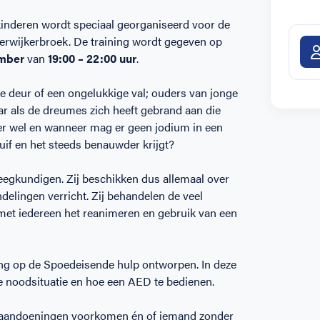
inderen wordt speciaal georganiseerd voor de
erwijkerbroek. De training wordt gegeven op
ember
van
19:00 – 22:00 uur
.
 de deur of een ongelukkige val; ouders van jonge
r als de dreumes zich heeft gebrand aan die
er wel en wanneer mag er geen jodium in een
druif en het steeds benauwder krijgt?
eegkundigen. Zij beschikken dus allemaal over
delingen verricht. Zij behandelen de veel
et iedereen het reanimeren en gebruik van een
ing op de Spoedeisende hulp ontworpen. In deze
he noodsituatie en hoe een AED te bedienen.
e aandoeningen voorkomen én of iemand zonder