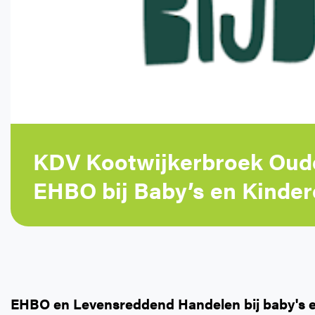
KDV Kootwijkerbroek Oud
EHBO bij Baby’s en Kindere
EHBO en Levensreddend Handelen bij baby's 