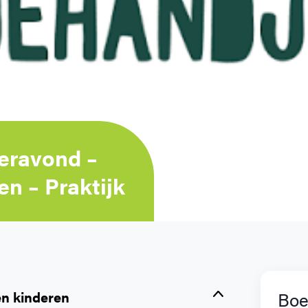
eravond –
n – Praktijk
en kinderen
Boe