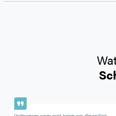
Vergoedingen 2026
Bekijk hier of uw zorgverzekeraar de training vergoedt.
Bij welke zorgverzekeraar bent u aangesloten?
Wat
Sc
CAPTCHA
Onderwerpen waren goed, trainer was alleraardigst 