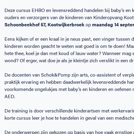
Deze cursus EHBO en levensreddend handelen bij baby’s en k
ouders en verzorgers van de kinderen van Kinderopvang Koot
Schoonbeekhof 57, Kootwijkerbroek
op
maandag 14 sept
Eens kijken of er een kraal in je neus past, een vinger tussen
kinderen worden geacht te weten wat goed is om te doen! Maa
hete thee, koel je dan met koud of lauw water? Wanneer mag 
wond? Of erger, wat doe je als je kleintje zich verslikt in een 
De docenten van Schok&Pomp zijn arts, co-assistent of verpl
praktijk ervaring en hebben daadwerkelijk levensreddende han
voorkomende ongelukjes met baby’s en kinderen en oefenen m
AED.
De training is door verschillende kinderartsen met werkervar
korte cursus leer je hoe te handelen in geval van een medisc
De onderwerpen zijn gekozen op basis van hoe vaak ernstig