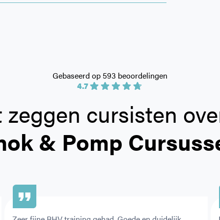
Gebaseerd op 593 beoordelingen
4.7
 zeggen cursisten ove
hok & Pomp Cursuss
Zeer fijne BHV training gehad. Goede en duidelijk 