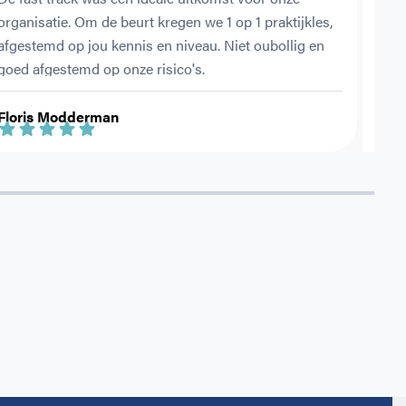
organisatie. Om de beurt kregen we 1 op 1 praktijkles, 
ehbo
afgestemd op jou kennis en niveau. Niet oubollig en 
vold
goed afgestemd op onze risico's.
Floris Modderman
Jess