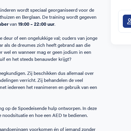
inderen wordt speciaal georganiseerd voor de
huizen en Berglaan. De training wordt gegeven
mber
van
19:00 – 22:00 uur
.
 de deur of een ongelukkige val; ouders van jonge
r als de dreumes zich heeft gebrand aan die
er wel en wanneer mag er geen jodium in een
druif en het steeds benauwder krijgt?
eegkundigen. Zij beschikken dus allemaal over
delingen verricht. Zij behandelen de veel
et iedereen het reanimeren en gebruik van een
ing op de Spoedeisende hulp ontworpen. In deze
he noodsituatie en hoe een AED te bedienen.
e aandoeningen voorkomen én of iemand zonder