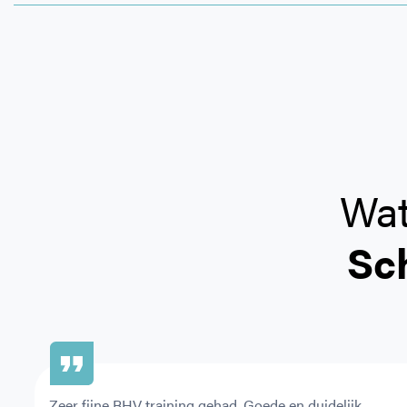
Vergoedingen 2026
Bekijk hier of uw zorgverzekeraar de training vergoedt.
Bij welke zorgverzekeraar bent u aangesloten?
Wat
Sc
CAPTCHA
Zeer fijne BHV training gehad. Goede en duidelijk 