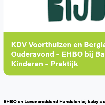
KDV Voorthuizen en Bergl
Ouderavond – EHBO bij Ba
Kinderen – Praktijk
EHBO en Levensreddend Handelen bij baby's 