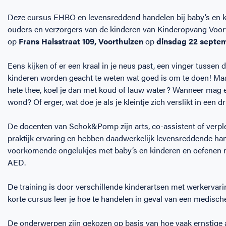
Deze cursus EHBO en levensreddend handelen bij baby’s en k
ouders en verzorgers van de kinderen van Kinderopvang Voort
op
Frans Halsstraat 109, Voorthuizen
op
dinsdag 22 septe
Eens kijken of er een kraal in je neus past, een vinger tussen
kinderen worden geacht te weten wat goed is om te doen! Maa
hete thee, koel je dan met koud of lauw water? Wanneer mag 
wond? Of erger, wat doe je als je kleintje zich verslikt in een 
De docenten van Schok&Pomp zijn arts, co-assistent of verpl
praktijk ervaring en hebben daadwerkelijk levensreddende han
voorkomende ongelukjes met baby’s en kinderen en oefenen m
AED.
De training is door verschillende kinderartsen met werkervar
korte cursus leer je hoe te handelen in geval van een medisc
De onderwerpen zijn gekozen op basis van hoe vaak ernstig