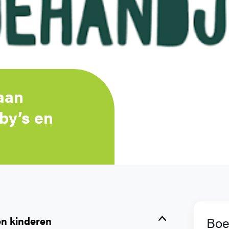
aan
by’s en
en kinderen
Boe