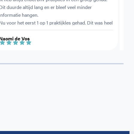
Dit duurde altijd lang en er bleef veel minder 
werd
informatie hangen.
ook 
Nu voor het eerst 1 op 1 praktijkles gehad. Dit was heel 
hand
fijn. Ik voelde mij vrijer om tussendoor vragen te 
bepa
stellen. Ook werden er alleen maar casussen 
Heel
Naomi de Vos
Rhan
besproken en geoefend die bij mij op de groep voor 
kunnen komen. (KDV 0-2 jaar)
Bedankt!