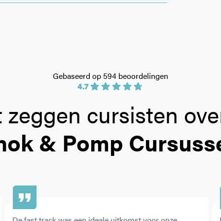
Gebaseerd op 594 beoordelingen
4.7
 zeggen cursisten ove
hok & Pomp Cursuss
De fast track was een ideale uitkomst voor onze 