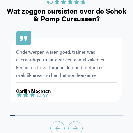
4.7
Wat zeggen cursisten over de
Schok
& Pomp Cursussen?
Onderwerpen waren goed, trainer was 
Ze
alleraardigst maar over een aantal zaken en 
du
kennis niet overtuigend. Iemand met meer 
ov
praktijk ervaring had het nog leerzamer 
en
gemaakt.
le
Carlijn Maessen
S