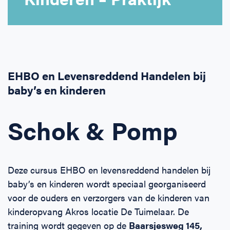
Horeca
BHV voor retail en winkels
EHBO voor (para-)medici
Reanimatie en AED voor (para-) medici
Over Ons
Contact
Onderwijs
BHV voor de Horeca
EHBO voor de Kraamzorg
Nieuws
Klantenservice veelgestelde vragen
Incompany offerte
BHV voor Primair Onderwijs
EHBO voor Sportclubs
Levensreddend handelen voor iedereen
Zakelijk veelgestelde vragen
EHBO en Levensreddend Handelen bij
baby’s en kinderen
Inloggen
BHV voor Voortgezet Onderwijs
Werken bij Schok & Pomp
Offerte aanvragen
Schok & Pomp
Direct boeken
Inloggen
Deze cursus EHBO en levensreddend handelen bij
baby’s en kinderen wordt speciaal georganiseerd
voor de ouders en verzorgers van de kinderen van
kinderopvang Akros locatie De Tuimelaar. De
training wordt gegeven op de
Baarsjesweg 145,