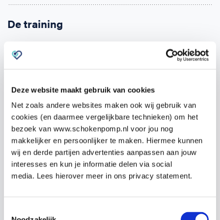
De training
De training bestaat uit 2 delen.
Zodra je je opgeeft ontvang je binnen 24 uur een e-
learning. Deze kun je alvast zelf online doornemen.
Deze website maakt gebruik van cookies
Hierin komen alle onderwerpen aan bod en kun je de
Net zoals andere websites maken ook wij gebruik van
theorie eigen maken.
cookies (en daarmee vergelijkbare technieken) om het
bezoek van www.schokenpomp.nl voor jou nog
Het tweede deel is de praktijktraining van
19:00 –
makkelijker en persoonlijker te maken. Hiermee kunnen
22:00 uur
op
Baarsjesweg 145, 1057 HM
wij en derde partijen advertenties aanpassen aan jouw
Amsterdam
op
donderdag 10 april 2025
.
interesses en kun je informatie delen via social
media. Lees hierover meer in ons privacy statement.
Tijdens de praktijktraining wordt veel tijd besteed
aan het oefenen van de competenties, zoals het
Toestemmingsselectie
reanimeren zelf en het gebruik van de AED.
Noodzakelijk