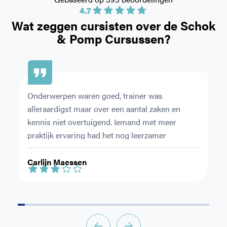
4.7
Wat zeggen cursisten over de
Schok
& Pomp Cursussen?
Onderwerpen waren goed, trainer was 
Ze
alleraardigst maar over een aantal zaken en 
du
kennis niet overtuigend. Iemand met meer 
ov
praktijk ervaring had het nog leerzamer 
en
gemaakt.
le
Carlijn Maessen
S