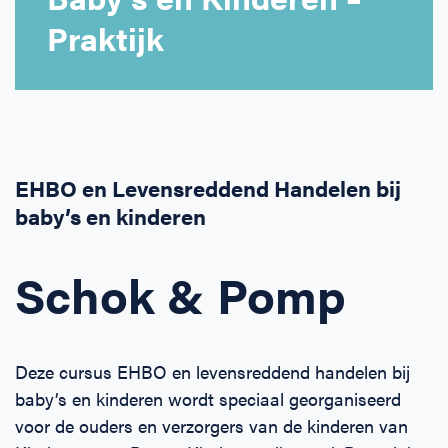
Horeca
BHV voor retail en winkels
EHBO voor (para-)medici
Reanimatie en AED voor (para-) medici
Over Ons
Contact
Praktijk
Onderwijs
BHV voor de Horeca
EHBO voor de Kraamzorg
Nieuws
Klantenservice veelgestelde vragen
Incompany offerte
BHV voor Primair Onderwijs
EHBO voor Sportclubs
Levensreddend handelen voor iedereen
Zakelijk veelgestelde vragen
EHBO en Levensreddend Handelen bij
Inloggen
BHV voor Voortgezet Onderwijs
Werken bij Schok & Pomp
Offerte aanvragen
baby’s en kinderen
Direct boeken
Schok & Pomp
Inloggen
Deze cursus EHBO en levensreddend handelen bij
baby’s en kinderen wordt speciaal georganiseerd
voor de ouders en verzorgers van de kinderen van