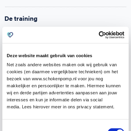
De training
De training bestaat uit 2 delen.
Zodra je je opgeeft ontvang je binnen 24 uur een e-
learning. Deze kun je alvast zelf online doornemen.
Deze website maakt gebruik van cookies
Hierin komen alle onderwerpen aan bod en kun je de
Net zoals andere websites maken ook wij gebruik van
theorie eigen maken.
cookies (en daarmee vergelijkbare technieken) om het
bezoek van www.schokenpomp.nl voor jou nog
Het tweede deel is de praktijktraining van
19:00 –
makkelijker en persoonlijker te maken. Hiermee kunnen
wij en derde partijen advertenties aanpassen aan jouw
22:00 uur
op
Merwedestraat 2, Alkmaar
op
interesses en kun je informatie delen via social
woensdag 18 maart 2026
.
media. Lees hierover meer in ons privacy statement.
Tijdens de praktijktraining wordt veel tijd besteed
aan het oefenen van de competenties, zoals het
Toestemmingsselectie