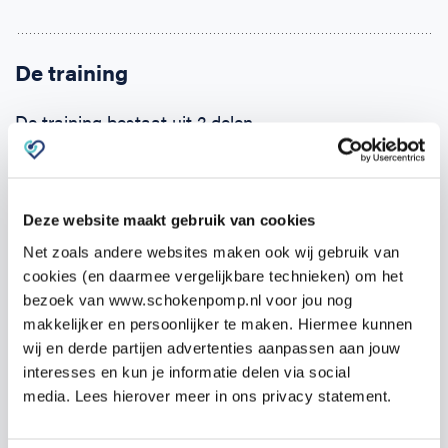
De training
De training bestaat uit 2 delen.
Zodra je je opgeeft ontvang je binnen 24 uur een e-
learning. Deze kun je alvast zelf online doornemen.
Deze website maakt gebruik van cookies
Hierin komen alle onderwerpen aan bod en kun je de
theorie eigen maken.
Net zoals andere websites maken ook wij gebruik van
cookies (en daarmee vergelijkbare technieken) om het
bezoek van www.schokenpomp.nl voor jou nog
Het tweede deel is de praktijktraining van
19:00 –
makkelijker en persoonlijker te maken. Hiermee kunnen
22:00 uur
op
Julianastraat 32, 4491GB
wij en derde partijen advertenties aanpassen aan jouw
Wissenkerke
op
woensdag
9 april
.
interesses en kun je informatie delen via social
media. Lees hierover meer in ons privacy statement.