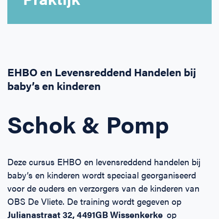
Horeca
BHV voor retail en winkels
EHBO voor (para-)medici
Reanimatie en AED voor (para-) medici
Over Ons
Contact
Onderwijs
BHV voor de Horeca
EHBO voor de Kraamzorg
Nieuws
Klantenservice veelgestelde vragen
Incompany offerte
BHV voor Primair Onderwijs
EHBO voor Sportclubs
Levensreddend handelen voor iedereen
Zakelijk veelgestelde vragen
EHBO en Levensreddend Handelen bij
baby’s en kinderen
Inloggen
BHV voor Voortgezet Onderwijs
Werken bij Schok & Pomp
Offerte aanvragen
Schok & Pomp
Direct boeken
Inloggen
Deze cursus EHBO en levensreddend handelen bij
baby’s en kinderen wordt speciaal georganiseerd
voor de ouders en verzorgers van de kinderen van
OBS De Vliete. De training wordt gegeven op
Julianastraat 32, 4491GB Wissenkerke
op