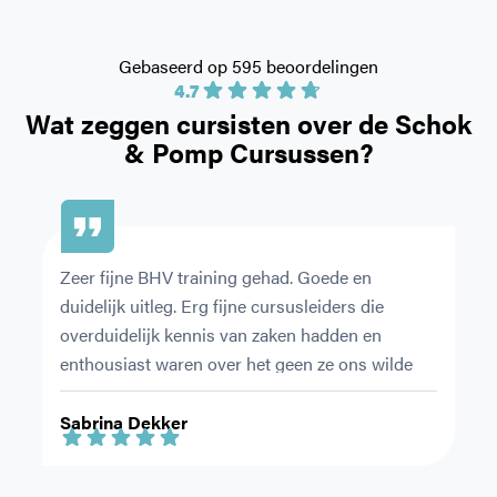
Gebaseerd op 595 beoordelingen
4.7
Wat zeggen cursisten over de
Schok
& Pomp Cursussen?
Zeer fijne BHV training gehad. Goede en 
De
duidelijk uitleg. Erg fijne cursusleiders die 
or
overduidelijk kennis van zaken hadden en 
pr
enthousiast waren over het geen ze ons wilde 
Ni
leren.
ri
Sabrina Dekker
F