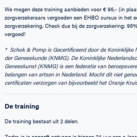
We mogen deze training aanbieden voor € 95,- (in plaats
zorgverzekeraars vergoeden een EHBO cursus in het e
zorgverzekering. Check dus bij de zorgverzekering: 95% 
vergoed!
* Schok & Pomp is Gecertificeerd door de Koninklijke
der Geneeskunde (KNMG). De Koninklijke Nederlandsch
Geneeskunst (KNMG) is een federatie van beroepsveren
belangen van artsen in Nederland. Mocht dit niet geno
certificaten verzorgen van bijvoorbeeld het Oranje Kruis
De training
De training bestaat uit 2 delen.
Zodra je je opgeeft ontvang je binnen 24 uur een e-learn