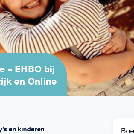
e – EHBO bij
ijk en Online
’s en kinderen
Boe