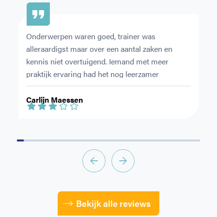
CAPTCHA
Onderwerpen waren goed, trainer was 
Ze
alleraardigst maar over een aantal zaken en 
du
kennis niet overtuigend. Iemand met meer 
ov
praktijk ervaring had het nog leerzamer 
en
gemaakt.
le
Carlijn Maessen
S
Bekijk alle reviews