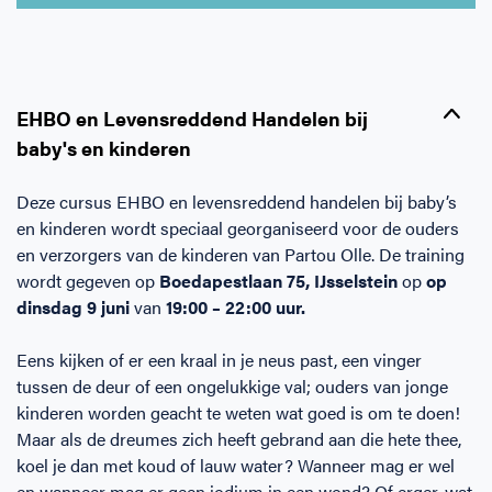
Horeca
BHV voor retail en winkels
EHBO voor (para-)medici
Reanimatie en AED voor (para-) medici
Over Ons
Contact
Onderwijs
BHV voor de Horeca
EHBO voor de Kraamzorg
Nieuws
Klantenservice veelgestelde vragen
EHBO en Levensreddend Handelen bij
baby's en kinderen
Incompany offerte
BHV voor Primair Onderwijs
EHBO voor Sportclubs
Levensreddend handelen voor iedereen
Zakelijk veelgestelde vragen
Deze cursus EHBO en levensreddend handelen bij baby’s
Inloggen
BHV voor Voortgezet Onderwijs
Werken bij Schok & Pomp
Offerte aanvragen
en kinderen wordt speciaal georganiseerd voor de ouders
en verzorgers van de kinderen van Partou Olle. De training
wordt gegeven op
Boedapestlaan 75, IJsselstein
op
op
Direct boeken
dinsdag 9 juni
van
19:00 – 22:00 uur.
Inloggen
Eens kijken of er een kraal in je neus past, een vinger
tussen de deur of een ongelukkige val; ouders van jonge
kinderen worden geacht te weten wat goed is om te doen!
Maar als de dreumes zich heeft gebrand aan die hete thee,
koel je dan met koud of lauw water? Wanneer mag er wel
en wanneer mag er geen jodium in een wond? Of erger, wat