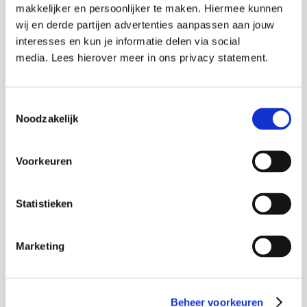
makkelijker en persoonlijker te maken. Hiermee kunnen
wij en derde partijen advertenties aanpassen aan jouw
Onderwerpen
interesses en kun je informatie delen via social
media. Lees hierover meer in ons privacy statement.
Reanimatie Baby’s en Kinderen
Omgang met de AED
Toestemmingsselectie
Epilepsie
Noodzakelijk
Nek-en wervelletsel
Bewusteloosheid met dreigende verstikking
Verdrinking
Voorkeuren
Stabiele zijligging
Ernstige bloeding
Statistieken
(Brand-)wonden
Klein letsel aan: pols, hand, enkel en voet
Marketing
Docenten
Beheer voorkeuren