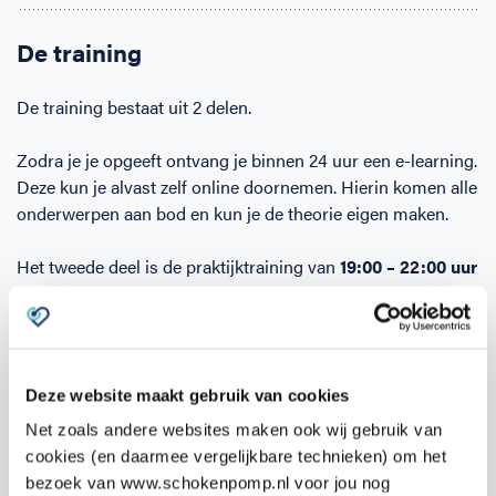
De training
De training bestaat uit 2 delen.
Zodra je je opgeeft ontvang je binnen 24 uur een e-learning.
Deze kun je alvast zelf online doornemen. Hierin komen alle
onderwerpen aan bod en kun je de theorie eigen maken.
Het tweede deel is de praktijktraining van
19:00 – 22:00 uur
op
Boedapestlaan 75, IJsselstein
op
dinsdag 9 juni
.
Tijdens de praktijktraining wordt veel tijd besteed aan het
oefenen van de competenties, zoals het reanimeren zelf en
Deze website maakt gebruik van cookies
het gebruik van de AED.
Net zoals andere websites maken ook wij gebruik van
Omdat al onze docenten artsen en co-assistenten zijn,
cookies (en daarmee vergelijkbare technieken) om het
kunnen zij iedere vraag uit de praktijk beantwoorden.
bezoek van www.schokenpomp.nl voor jou nog