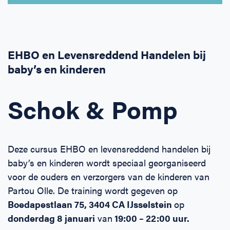
Horeca
BHV voor retail en winkels
EHBO voor (para-)medici
Reanimatie en AED voor (para-) medici
Over Ons
Contact
Onderwijs
BHV voor de Horeca
EHBO voor de Kraamzorg
Nieuws
Klantenservice veelgestelde vragen
EHBO en Levensreddend Handelen bij
baby’s en kinderen
Incompany offerte
BHV voor Primair Onderwijs
EHBO voor Sportclubs
Levensreddend handelen voor iedereen
Zakelijk veelgestelde vragen
Inloggen
Schok & Pomp
BHV voor Voortgezet Onderwijs
Werken bij Schok & Pomp
Offerte aanvragen
Direct boeken
Deze cursus EHBO en levensreddend handelen bij
Inloggen
baby’s en kinderen wordt speciaal georganiseerd
voor de ouders en verzorgers van de kinderen van
Partou
Olle
. De training wordt gegeven op
Boedapestlaan 75, 3404 CA IJsselstein
op
donderdag 8 januari
van
19:00 – 22:00 uur.