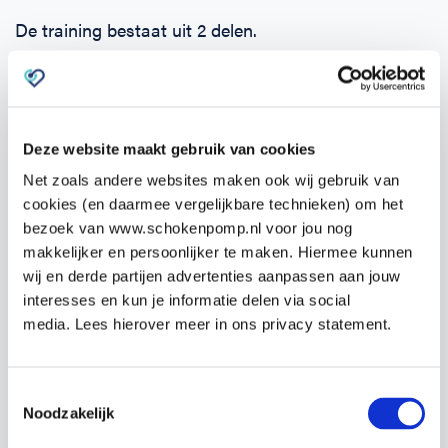
De training bestaat uit 2 delen.
Zodra je je opgeeft ontvang je binnen 24 uur een e-
learning. Deze kun je alvast zelf online doornemen.
Hierin komen alle onderwerpen aan bod en kun je de
Deze website maakt gebruik van cookies
theorie eigen maken.
Net zoals andere websites maken ook wij gebruik van
cookies (en daarmee vergelijkbare technieken) om het
Het tweede deel is de praktijktraining van
19:00 –
bezoek van www.schokenpomp.nl voor jou nog
22:00 uur
op
Boedapestlaan 75, 3404 CA
makkelijker en persoonlijker te maken. Hiermee kunnen
IJsselstein.
wij en derde partijen advertenties aanpassen aan jouw
interesses en kun je informatie delen via social
Tijdens de praktijktraining wordt veel tijd besteed
media. Lees hierover meer in ons privacy statement.
aan het oefenen van de competenties, zoals het
reanimeren zelf en het gebruik van de AED.
Toestemmingsselectie
Noodzakelijk
Omdat al onze docenten artsen en co-assistenten