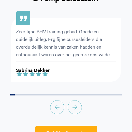
Zeer fijne BHV training gehad. Goede en 
De
duidelijk uitleg. Erg fijne cursusleiders die 
or
overduidelijk kennis van zaken hadden en 
pr
enthousiast waren over het geen ze ons wilde 
Ni
leren.
ri
Sabrina Dekker
F