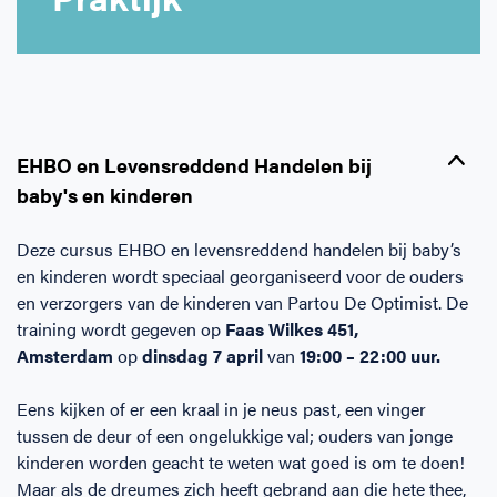
Horeca
BHV voor retail en winkels
EHBO voor (para-)medici
Reanimatie en AED voor (para-) medici
Over Ons
Contact
Onderwijs
BHV voor de Horeca
EHBO voor de Kraamzorg
Nieuws
Klantenservice veelgestelde vragen
Incompany offerte
BHV voor Primair Onderwijs
EHBO voor Sportclubs
Levensreddend handelen voor iedereen
Zakelijk veelgestelde vragen
EHBO en Levensreddend Handelen bij
baby's en kinderen
Inloggen
BHV voor Voortgezet Onderwijs
Werken bij Schok & Pomp
Offerte aanvragen
Deze cursus EHBO en levensreddend handelen bij baby’s
en kinderen wordt speciaal georganiseerd voor de ouders
Direct boeken
en verzorgers van de kinderen van Partou De Optimist. De
training wordt gegeven op
Faas Wilkes 451,
Inloggen
Amsterdam
op
dinsdag
7 april
van
19:00 – 22:00 uur.
Eens kijken of er een kraal in je neus past, een vinger
tussen de deur of een ongelukkige val; ouders van jonge
kinderen worden geacht te weten wat goed is om te doen!
Maar als de dreumes zich heeft gebrand aan die hete thee,