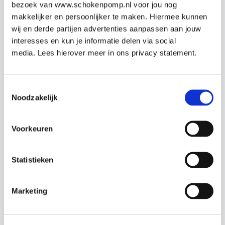
Omdat al onze docenten artsen en co-assistenten zijn,
bezoek van www.schokenpomp.nl voor jou nog
kunnen zij iedere vraag uit de praktijk beantwoorden.
makkelijker en persoonlijker te maken. Hiermee kunnen
wij en derde partijen advertenties aanpassen aan jouw
interesses en kun je informatie delen via social
Onderwerpen
media. Lees hierover meer in ons privacy statement.
Reanimatie Baby’s en Kinderen
Omgang met de AED
Toestemmingsselectie
Noodzakelijk
Epilepsie
Nek-en wervelletsel
Bewusteloosheid met dreigende verstikking
Voorkeuren
Verdrinking
Stabiele zijligging
Ernstige bloeding
Statistieken
(Brand-)wonden
Klein letsel aan: pols, hand, enkel en voet
Marketing
Docenten