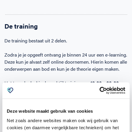
De training
De training bestaat uit 2 delen.
Zodra je je opgeeft ontvang je binnen 24 uur een e-learning.
Deze kun je alvast zelf online doornemen. Hierin komen alle
onderwerpen aan bod en kun je de theorie eigen maken.
Het tweede deel is de praktijktraining van
19:00 – 22:00 uur
op
Faas Wilkes 451, Amsterdam
op
dinsdag
7 april
.
Tijdens de praktijktraining wordt veel tijd besteed aan het
oefenen van de competenties, zoals het reanimeren zelf en
Deze website maakt gebruik van cookies
het gebruik van de AED.
Net zoals andere websites maken ook wij gebruik van
cookies (en daarmee vergelijkbare technieken) om het