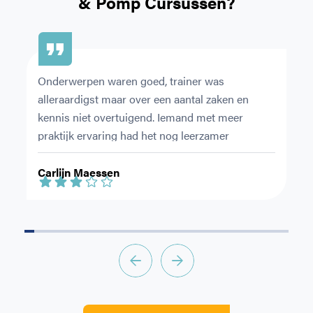
& Pomp Cursussen?
CAPTCHA
Onderwerpen waren goed, trainer was 
Ze
alleraardigst maar over een aantal zaken en 
du
kennis niet overtuigend. Iemand met meer 
ov
praktijk ervaring had het nog leerzamer 
en
gemaakt.
le
Carlijn Maessen
S