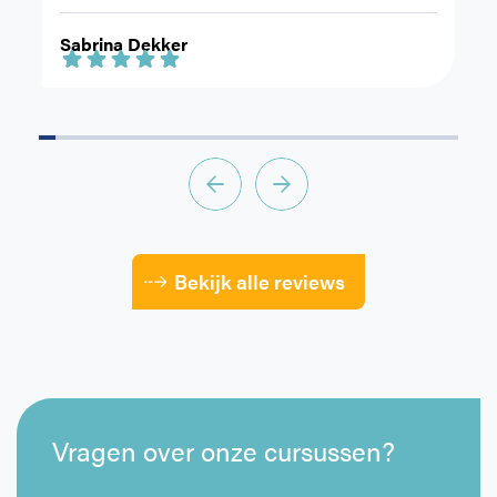
leren.
ri
Sabrina Dekker
F
Bekijk alle reviews
Vragen over onze cursussen?