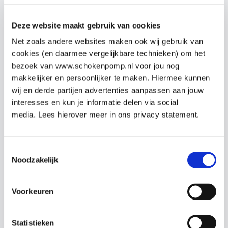
theorie eigen maken.
Deze website maakt gebruik van cookies
Het tweede deel is de praktijktraining van de
Net zoals andere websites maken ook wij gebruik van
training vindt plaats op de vestiging van de
cookies (en daarmee vergelijkbare technieken) om het
Pratumplaats 1, 3454NA, Utrecht
op
woensdag 13
bezoek van www.schokenpomp.nl voor jou nog
november
van
19:00 – 22:00 uur
.
makkelijker en persoonlijker te maken. Hiermee kunnen
wij en derde partijen advertenties aanpassen aan jouw
Tijdens de praktijktraining wordt veel tijd besteed
interesses en kun je informatie delen via social
media. Lees hierover meer in ons privacy statement.
aan het oefenen van de competenties, zoals het
reanimeren zelf en het gebruik van de AED.
Toestemmingsselectie
Omdat al onze docenten artsen en co-assistenten
Noodzakelijk
zijn kunnen zij iedere vraag uit de praktijk
beantwoorden.
Voorkeuren
Wil je samen komen naar de training? Zodra je de
EHBO cursus op de website in je winkelmandje
Statistieken