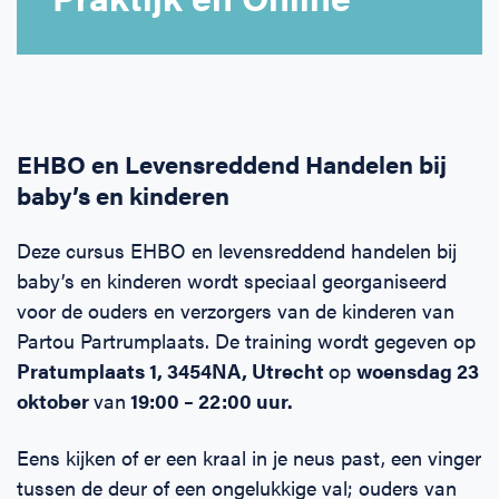
Horeca
BHV voor retail en winkels
EHBO voor (para-)medici
Reanimatie en AED voor (para-) medici
Over Ons
Contact
Onderwijs
BHV voor de Horeca
EHBO voor de Kraamzorg
Nieuws
Klantenservice veelgestelde vragen
Incompany offerte
BHV voor Primair Onderwijs
EHBO voor Sportclubs
Levensreddend handelen voor iedereen
Zakelijk veelgestelde vragen
EHBO en Levensreddend Handelen bij
baby’s en kinderen
Inloggen
BHV voor Voortgezet Onderwijs
Werken bij Schok & Pomp
Offerte aanvragen
Deze cursus EHBO en levensreddend handelen bij
baby’s en kinderen wordt speciaal georganiseerd
Direct boeken
voor de ouders en verzorgers van de kinderen van
Partou Partrumplaats. De training wordt gegeven op
Inloggen
Pratumplaats 1, 3454NA, Utrecht
op
woensdag 23
oktober
van
19:00 – 22:00 uur.
Eens kijken of er een kraal in je neus past, een vinger
tussen de deur of een ongelukkige val; ouders van