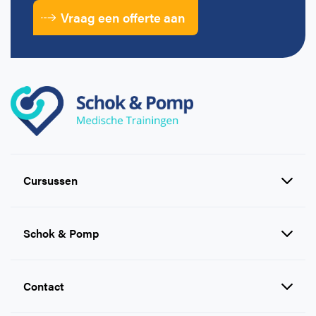
Vraag een offerte aan
Cursussen
Reanimatie en AED cursussen
Schok & Pomp
EHBO cursussen
BHV cursussen
Inlog e-learning
Contact
Levensreddend handelen voor
Over Ons
iedereen