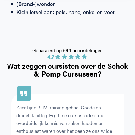
(Brand-)wonden
Klein letsel aan: pols, hand, enkel en voet
Gebaseerd op 594 beoordelingen
4.7
Wat zeggen cursisten over de
Schok
& Pomp Cursussen?
Zeer fijne BHV training gehad. Goede en 
De
duidelijk uitleg. Erg fijne cursusleiders die 
or
overduidelijk kennis van zaken hadden en 
pr
enthousiast waren over het geen ze ons wilde 
Ni