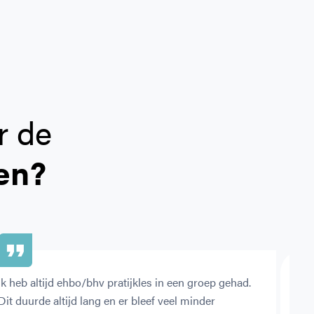
r de
en?
Ik heb altijd ehbo/bhv pratijkles in een groep gehad. 
Hele
Dit duurde altijd lang en er bleef veel minder 
werd