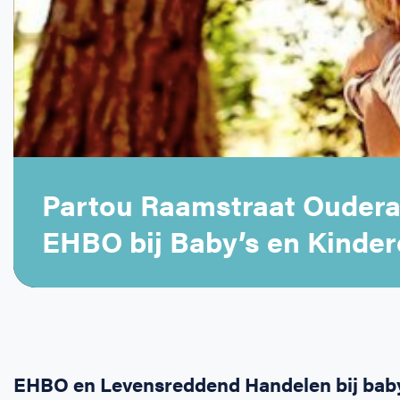
Partou Raamstraat Oudera
EHBO bij Baby’s en Kindere
EHBO en Levensreddend Handelen bij baby