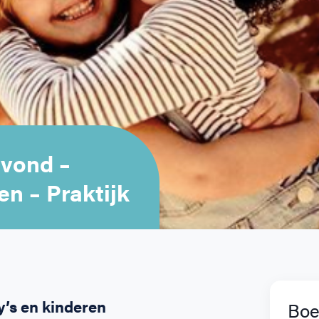
vond –
n – Praktijk
’s en kinderen
Boe