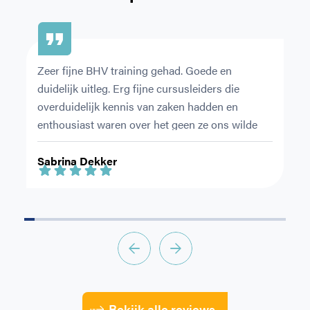
Zeer fijne BHV training gehad. Goede en 
De
duidelijk uitleg. Erg fijne cursusleiders die 
or
overduidelijk kennis van zaken hadden en 
pr
enthousiast waren over het geen ze ons wilde 
Ni
leren.
ri
Sabrina Dekker
F
Bekijk alle reviews