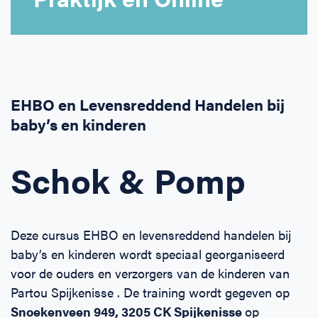
Horeca
BHV voor retail en winkels
EHBO voor (para-)medici
Reanimatie en AED voor (para-) medici
Over Ons
Contact
Onderwijs
BHV voor de Horeca
EHBO voor de Kraamzorg
Nieuws
Klantenservice veelgestelde vragen
Incompany offerte
BHV voor Primair Onderwijs
EHBO voor Sportclubs
Levensreddend handelen voor iedereen
Zakelijk veelgestelde vragen
EHBO en Levensreddend Handelen bij
baby’s en kinderen
Inloggen
BHV voor Voortgezet Onderwijs
Werken bij Schok & Pomp
Offerte aanvragen
Schok & Pomp
Direct boeken
Inloggen
Deze cursus EHBO en levensreddend handelen bij
baby’s en kinderen wordt speciaal georganiseerd
voor de ouders en verzorgers van de kinderen van
Partou Spijkenisse . De training wordt gegeven op
Snoekenveen 949, 3205 CK Spijkenisse
op