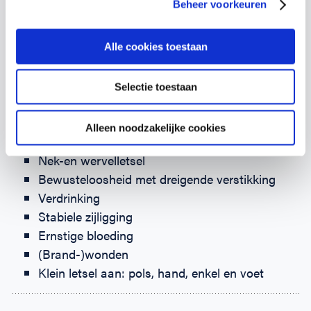
Beheer voorkeuren
beantwoorden.
Alle cookies toestaan
Onderwerpen
Selectie toestaan
Reanimatie Baby’s en Kinderen
Omgang met de AED
Alleen noodzakelijke cookies
Epilepsie
Nek-en wervelletsel
Bewusteloosheid met dreigende verstikking
Verdrinking
Stabiele zijligging
Ernstige bloeding
(Brand-)wonden
Klein letsel aan: pols, hand, enkel en voet