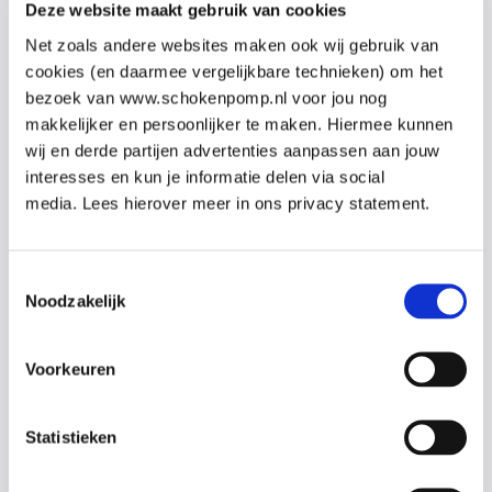
Deze website maakt gebruik van cookies
Net zoals andere websites maken ook wij gebruik van
cookies (en daarmee vergelijkbare technieken) om het
bezoek van www.schokenpomp.nl voor jou nog
makkelijker en persoonlijker te maken. Hiermee kunnen
wij en derde partijen advertenties aanpassen aan jouw
interesses en kun je informatie delen via social
Bekijk alle reviews
media. Lees hierover meer in ons privacy statement.
Toestemmingsselectie
Noodzakelijk
Vragen over onze cursussen?
Voorkeuren
Laat je gegevens achter en we nemen
Statistieken
contact op om te bespreken wat past bij
jouw organisatie.