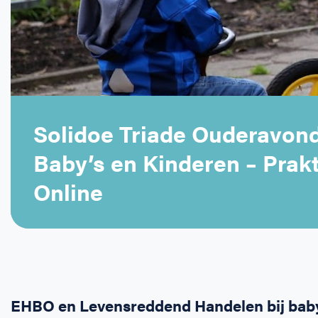
Solidoe Triade Ouderavond
Baby’s en Kinderen – Prakt
Online
EHBO en Levensreddend Handelen bij baby