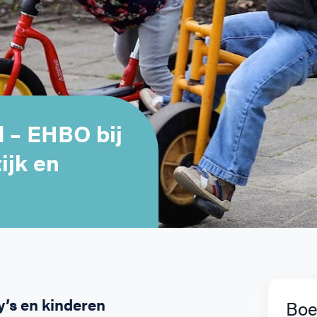
 – EHBO bij
ijk en
’s en kinderen
Boe