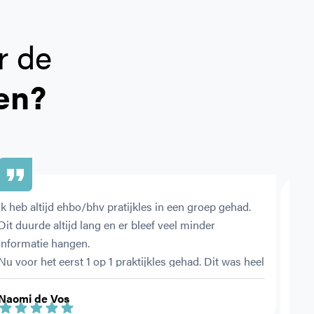
r de
en?
Ik heb altijd ehbo/bhv pratijkles in een groep gehad. 
Hele
Dit duurde altijd lang en er bleef veel minder 
werd
informatie hangen.
ook 
Nu voor het eerst 1 op 1 praktijkles gehad. Dit was heel 
hand
fijn. Ik voelde mij vrijer om tussendoor vragen te 
bepa
stellen. Ook werden er alleen maar casussen 
Heel
Naomi de Vos
Rhan