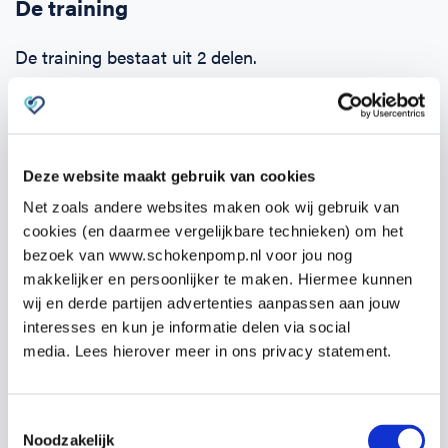
De training
De training bestaat uit 2 delen.
Zodra je je opgeeft ontvang je binnen 24 uur een e-
learning. Deze kun je alvast zelf online doornemen.
Hierin komen alle onderwerpen aan bod en kun je de
Deze website maakt gebruik van cookies
theorie eigen maken.
Net zoals andere websites maken ook wij gebruik van
cookies (en daarmee vergelijkbare technieken) om het
Het tweede deel is de praktijktraining van
19:00 –
bezoek van www.schokenpomp.nl voor jou nog
22:00 uur
op
woensdag 26 februari 2025
op
makkelijker en persoonlijker te maken. Hiermee kunnen
Koningin Wilhelminalaan 22, 7433 CH
wij en derde partijen advertenties aanpassen aan jouw
Schalkhaar.
interesses en kun je informatie delen via social
media. Lees hierover meer in ons privacy statement.
Tijdens de praktijktraining wordt veel tijd besteed
aan het oefenen van de competenties, zoals het
Toestemmingsselectie
reanimeren zelf en het gebruik van de AED.
Noodzakelijk