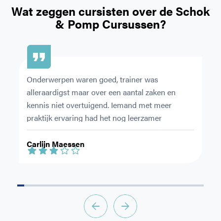
Wat zeggen cursisten over de
Schok
& Pomp Cursussen?
Onderwerpen waren goed, trainer was 
Ze
alleraardigst maar over een aantal zaken en 
du
kennis niet overtuigend. Iemand met meer 
ov
praktijk ervaring had het nog leerzamer 
en
gemaakt.
le
Carlijn Maessen
S