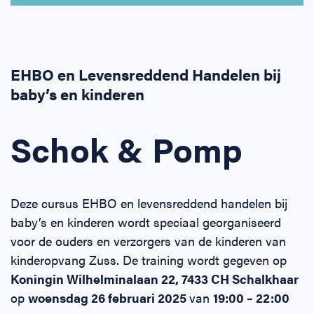
Horeca
BHV voor retail en winkels
EHBO voor (para-)medici
Reanimatie en AED voor (para-) medici
Over Ons
Contact
Onderwijs
BHV voor de Horeca
EHBO voor de Kraamzorg
Nieuws
Klantenservice veelgestelde vragen
EHBO en Levensreddend Handelen bij
baby’s en kinderen
Incompany offerte
BHV voor Primair Onderwijs
EHBO voor Sportclubs
Levensreddend handelen voor iedereen
Zakelijk veelgestelde vragen
Inloggen
Schok & Pomp
BHV voor Voortgezet Onderwijs
Werken bij Schok & Pomp
Offerte aanvragen
Direct boeken
Deze cursus EHBO en levensreddend handelen bij
Inloggen
baby’s en kinderen wordt speciaal georganiseerd
voor de ouders en verzorgers van de kinderen van
kinderopvang Zuss. De training wordt gegeven op
Koningin Wilhelminalaan 22, 7433 CH Schalkhaar
op
woensdag 26 februari 2025
van
19:00 – 22:00