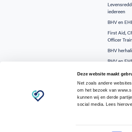
Levensredd
iedereen
BHV en EHB
First Aid, 
Officer Trai
BHV herhali
BHV en EH
BHV trainin
Deze website maakt gebru
Net zoals andere websites
om het bezoek van www.sc
kunnen wij en derde partij
social media. Lees hierove