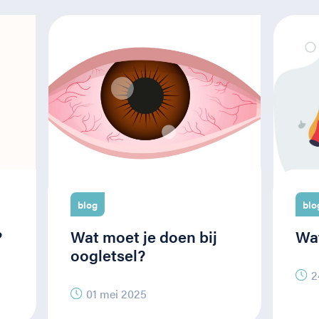
blog
blo
?
Wat moet je doen bij
Wat
oogletsel?
2
01 mei 2025