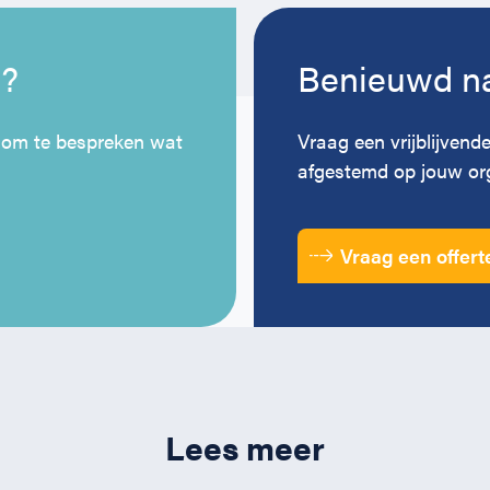
n?
Benieuwd na
 om te bespreken wat
Vraag een vrijblijvende
afgestemd op jouw org
Vraag een offert
Lees meer