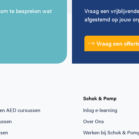
 om te bespreken wat
Vraag een vrijblijvende
afgestemd op jouw org
Vraag een offert
Schok & Pomp
 en AED cursussen
Inlog e-learning
ussen
Over Ons
ssen
Werken bij Schok & Pom