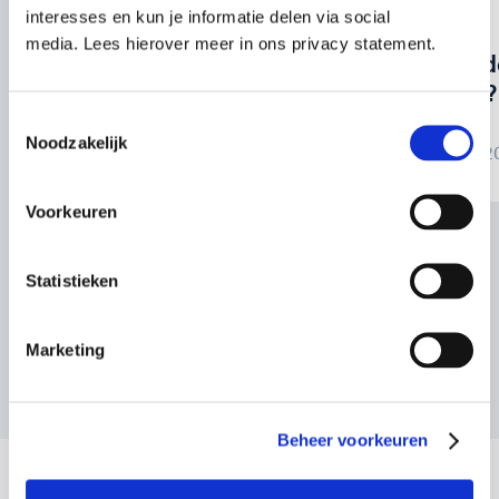
bhv
blog
interesses en kun je informatie delen via social
media. Lees hierover meer in ons privacy statement.
Alles wat je moet
Wat te d
weten over BHV
oorpijn?
Toestemmingsselectie
Noodzakelijk
03 juli 2025
12 juni 
Voorkeuren
Statistieken
Marketing
Bekijk alle artikelen
Beheer voorkeuren