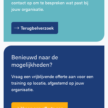
contact op om te bespreken wat past bij
Horeca
BHV voor retail en winkels
EHBO voor (para-)medici
Reanimatie en AED voor (para-) medici
Over Ons
Contact
jouw organisatie.
Onderwijs
BHV voor de Horeca
EHBO voor de Kraamzorg
Nieuws
Klantenservice veelgestelde vragen
Terugbelverzoek
Incompany offerte
BHV voor Primair Onderwijs
EHBO voor Sportclubs
Levensreddend handelen voor iedereen
Zakelijk veelgestelde vragen
Inloggen
BHV voor Voortgezet Onderwijs
Werken bij Schok & Pomp
Offerte aanvragen
Benieuwd naar de
Direct boeken
mogelijkheden?
Inloggen
Vraag een vrijblijvende offerte aan voor een
training op locatie, afgestemd op jouw
organisatie.